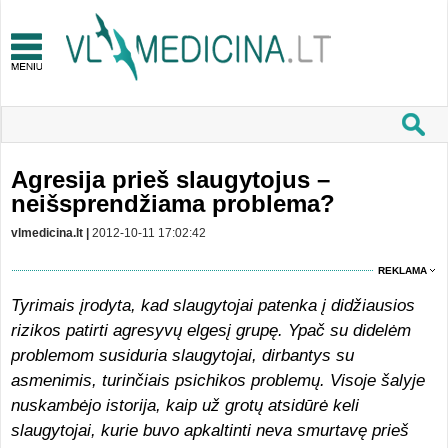
Agresija prieš slaugytojus –
neišsprendžiama problema?
vlmedicina.lt |
2012-10-11 17:02:42
REKLAMA
Tyrimais įrodyta, kad slaugytojai patenka į didžiausios
rizikos patirti agresyvų elgesį grupę. Ypač su didelėm
problemom susiduria slaugytojai, dirbantys su
asmenimis, turinčiais psichikos problemų. Visoje šalyje
nuskambėjo istorija, kaip už grotų atsidūrė keli
slaugytojai, kurie buvo apkaltinti neva smurtavę prieš