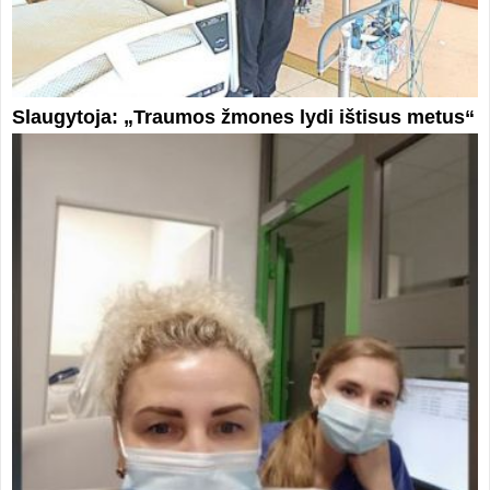
Slaugytoja: „Traumos žmones lydi ištisus metus“