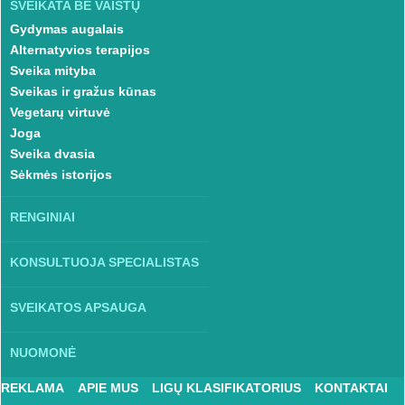
SVEIKATA BE VAISTŲ
Gydymas augalais
Alternatyvios terapijos
Sveika mityba
Sveikas ir gražus kūnas
Vegetarų virtuvė
Joga
Sveika dvasia
Sėkmės istorijos
RENGINIAI
KONSULTUOJA SPECIALISTAS
SVEIKATOS APSAUGA
NUOMONĖ
REKLAMA
APIE MUS
LIGŲ KLASIFIKATORIUS
KONTAKTAI