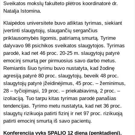
Sveikatos mokslų fakulteto plėtros koordinatorė dr.
Natalja Istomina.
Klaipėdos universitete buvo atliktas tyrimas, siekiant
įvertinti slaugytojų, slaugančių sergančius
priklausomybės ligomis, patiriamą smurtą. Tyrime
dalyvavo 98 psichikos sveikatos slaugytojos. Tyrimas
parodė, kad net 46 proc. 20-25 m. slaugytojų patyrė
emocinį smurtą per pirmuosius savo darbo metus.
Remiantis šiuo tyrimu buvo nustatyta, kad žodinę
agresiją patyrė 80 proc. slaugytojų, beveik 48 proc.
slaugytojų patyrė įžeidinėjimus, 45 proc. – žeminimus,
28 – tyčiojimąsi, 19 proc. – priekabiavimą, 2 proc. –
izoliaciją. Tuo tarpu kitas tyrimas parodė panašias
tendencijas. Tyrimo metu nustatyta, kad net 36 proc.
slaugytų rizikuoja patirti fizinį ir net 97 proc. rizikuoją
patirti emocinį smurtą iš savo pacientų.
Konferencija vyks SPALIO 12 dieną (penktadienį),