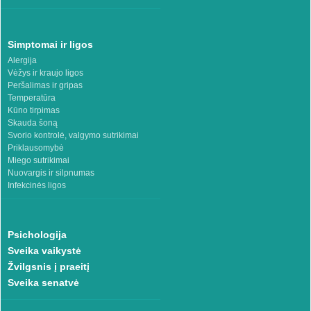
Simptomai ir ligos
Alergija
Vėžys ir kraujo ligos
Peršalimas ir gripas
Temperatūra
Kūno tirpimas
Skauda šoną
Svorio kontrolė, valgymo sutrikimai
Priklausomybė
Miego sutrikimai
Nuovargis ir silpnumas
Infekcinės ligos
Psichologija
Sveika vaikystė
Žvilgsnis į praeitį
Sveika senatvė