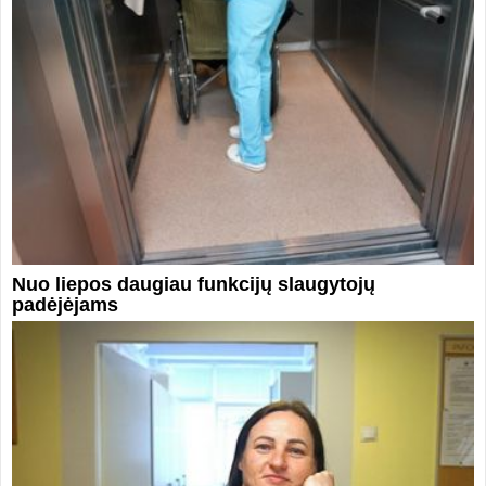
Nuo liepos daugiau funkcijų slaugytojų
padėjėjams