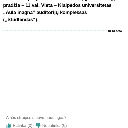
pradžia – 11 val. Vieta – Klaipėdos universitetas
„Aula magna“ auditorijų kompleksas
(„Studlendas“).
REKLAMA
Ar šis straipsnis buvo naudingas?
Patinka (
0
)
Nepatinka (
0
)