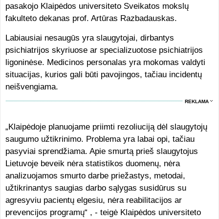
pasakojo Klaipėdos universiteto Sveikatos mokslų
fakulteto dekanas prof. Artūras Razbadauskas.
Labiausiai nesaugūs yra slaugytojai, dirbantys
psichiatrijos skyriuose ar specializuotose psichiatrijos
ligoninėse. Medicinos personalas yra mokomas valdyti
situacijas, kurios gali būti pavojingos, tačiau incidentų
neišvengiama.
REKLAMA
„Klaipėdoje planuojame priimti rezoliuciją dėl slaugytojų
saugumo užtikrinimo. Problema yra labai opi, tačiau
pasyviai sprendžiama. Apie smurtą prieš slaugytojus
Lietuvoje beveik nėra statistikos duomenų, nėra
analizuojamos smurto darbe priežastys, metodai,
užtikrinantys saugias darbo sąlygas susidūrus su
agresyviu pacientų elgesiu, nėra reabilitacijos ar
prevencijos programų“ , - teigė Klaipėdos universiteto