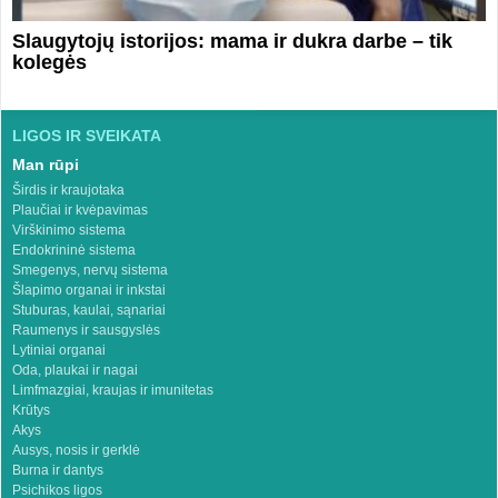
Slaugytojų istorijos: mama ir dukra darbe – tik
kolegės
LIGOS IR SVEIKATA
Man rūpi
Širdis ir kraujotaka
Plaučiai ir kvėpavimas
Virškinimo sistema
Endokrininė sistema
Smegenys, nervų sistema
Šlapimo organai ir inkstai
Stuburas, kaulai, sąnariai
Raumenys ir sausgyslės
Lytiniai organai
Oda, plaukai ir nagai
Limfmazgiai, kraujas ir imunitetas
Krūtys
Akys
Ausys, nosis ir gerklė
Burna ir dantys
Psichikos ligos