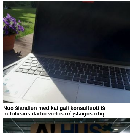
Nuo šiandien medikai gali konsultuoti iš
nutolusios darbo vietos už įstaigos ribų