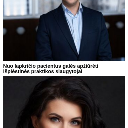
Nuo lapkričio pacientus galės apžiūrėti
išplėstinės praktikos slaugytojai