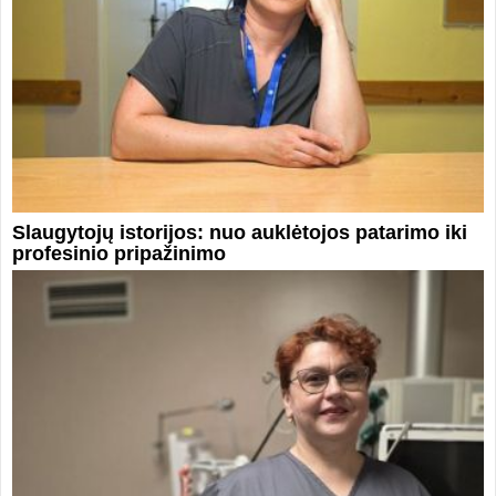
Slaugytojų istorijos: nuo auklėtojos patarimo iki
profesinio pripažinimo