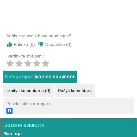
Ar šis straipsnis buvo naudingas?
Patinka (
0
)
Nepatinka (
0
)
Įvertinkite straipsni:
Kategorijos:
Įvairios naujienos
skaityti komentarus (0)
Rašyti komentarą
Pasidalinti su draugais
LIGOS IR SVEIKATA
Man rūpi