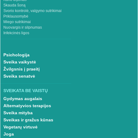
Skauda šoną
Svorio kontrolė, valgymo sutrikimai
Priklausomybė
Miego sutrikimai
Nuovargis ir silpnumas
Infekcinės ligos
Psichologija
Sveika vaikystė
Žvilgsnis į praeitį
Sveika senatvė
SVEIKATA BE VAISTŲ
Gydymas augalais
Alternatyvios terapijos
Sveika mityba
Sveikas ir gražus kūnas
Vegetarų virtuvė
Joga