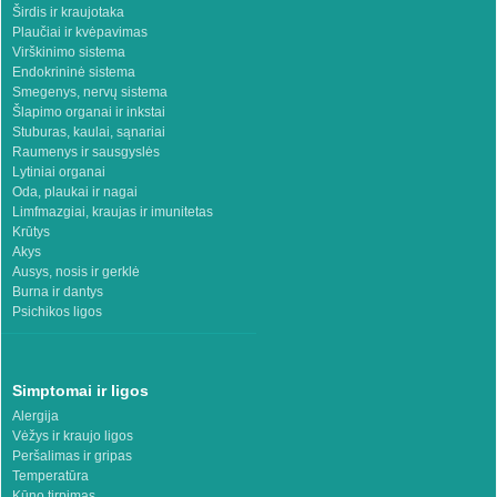
Širdis ir kraujotaka
Plaučiai ir kvėpavimas
Virškinimo sistema
Endokrininė sistema
Smegenys, nervų sistema
Šlapimo organai ir inkstai
Stuburas, kaulai, sąnariai
Raumenys ir sausgyslės
Lytiniai organai
Oda, plaukai ir nagai
Limfmazgiai, kraujas ir imunitetas
Krūtys
Akys
Ausys, nosis ir gerklė
Burna ir dantys
Psichikos ligos
Simptomai ir ligos
Alergija
Vėžys ir kraujo ligos
Peršalimas ir gripas
Temperatūra
Kūno tirpimas