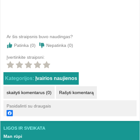
Ar šis straipsnis buvo naudingas?
Patinka (
0
)
Nepatinka (
0
)
Įvertinkite straipsni:
Kategorijos:
Įvairios naujienos
skaityti komentarus (0)
Rašyti komentarą
Pasidalinti su draugais
LIGOS IR SVEIKATA
Man rūpi