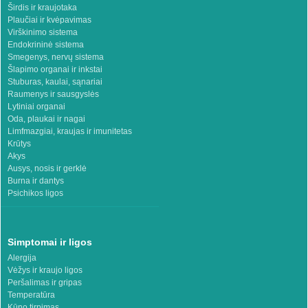
Širdis ir kraujotaka
Plaučiai ir kvėpavimas
Virškinimo sistema
Endokrininė sistema
Smegenys, nervų sistema
Šlapimo organai ir inkstai
Stuburas, kaulai, sąnariai
Raumenys ir sausgyslės
Lytiniai organai
Oda, plaukai ir nagai
Limfmazgiai, kraujas ir imunitetas
Krūtys
Akys
Ausys, nosis ir gerklė
Burna ir dantys
Psichikos ligos
Simptomai ir ligos
Alergija
Vėžys ir kraujo ligos
Peršalimas ir gripas
Temperatūra
Kūno tirpimas