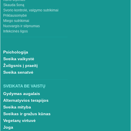
Skauda šoną
Svorio kontrolė, valgymo sutrikimai
Priklausomybė
Miego sutrikimai
Nuovargis ir silpnumas
Infekcinės ligos
Psichologija
Sveika vaikystė
Žvilgsnis į praeitį
Sveika senatvė
SVEIKATA BE VAISTŲ
Gydymas augalais
Alternatyvios terapijos
Sveika mityba
Sveikas ir gražus kūnas
Vegetarų virtuvė
Joga