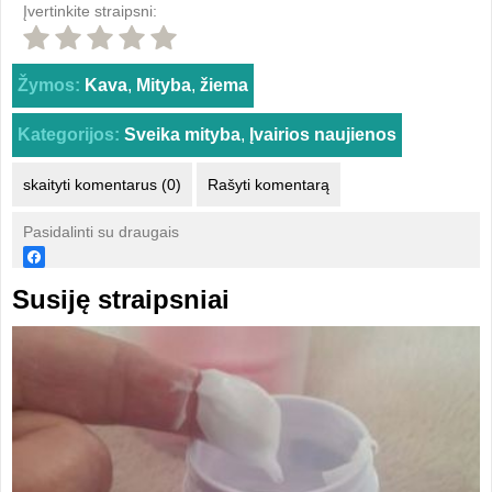
Įvertinkite straipsni:
Žymos:
Kava
,
Mityba
,
žiema
Kategorijos:
Sveika mityba
,
Įvairios naujienos
skaityti komentarus (0)
Rašyti komentarą
Pasidalinti su draugais
Susiję straipsniai