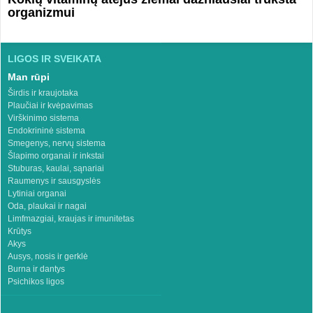
organizmui
LIGOS IR SVEIKATA
Man rūpi
Širdis ir kraujotaka
Plaučiai ir kvėpavimas
Virškinimo sistema
Endokrininė sistema
Smegenys, nervų sistema
Šlapimo organai ir inkstai
Stuburas, kaulai, sąnariai
Raumenys ir sausgyslės
Lytiniai organai
Oda, plaukai ir nagai
Limfmazgiai, kraujas ir imunitetas
Krūtys
Akys
Ausys, nosis ir gerklė
Burna ir dantys
Psichikos ligos