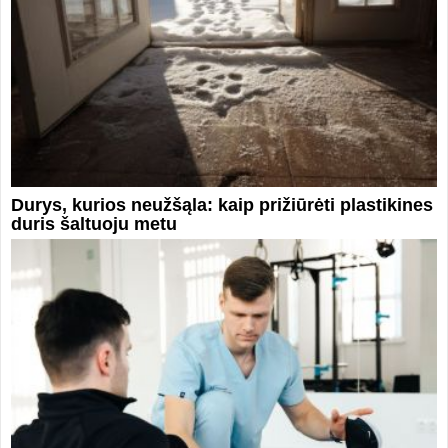
Durys, kurios neužšąla: kaip prižiūrėti plastikines
duris šaltuoju metu