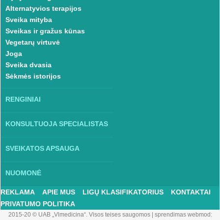
Alternatyvios terapijos
Sveika mityba
Sveikas ir gražus kūnas
Vegetarų virtuvė
Joga
Sveika dvasia
Sėkmės istorijos
RENGINIAI
KONSULTUOJA SPECIALISTAS
SVEIKATOS APSAUGA
NUOMONĖ
REKLAMA
APIE MUS
LIGŲ KLASIFIKATORIUS
KONTAKTAI
PRIVATUMO POLITIKA
2015-20 © UAB „Vlmedicina“. Visos teises saugomos
|
sprendimas webmod: