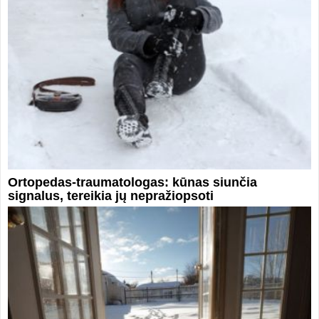
Ortopedas-traumatologas: kūnas siunčia
signalus, tereikia jų nepražiopsoti