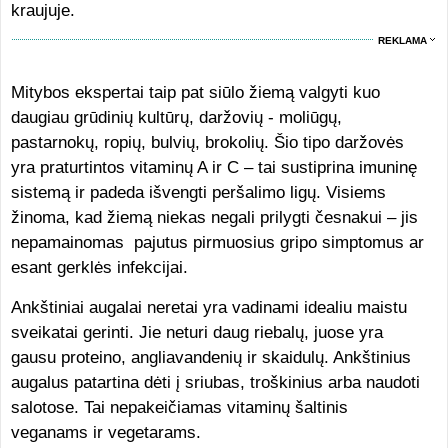
kraujuje.
REKLAMA
Mitybos ekspertai taip pat siūlo žiemą valgyti kuo
daugiau grūdinių kultūrų, daržovių - moliūgų,
pastarnokų, ropių, bulvių, brokolių. Šio tipo daržovės
yra praturtintos vitaminų A ir C – tai sustiprina imuninę
sistemą ir padeda išvengti peršalimo ligų. Visiems
žinoma, kad žiemą niekas negali prilygti česnakui – jis
nepamainomas pajutus pirmuosius gripo simptomus ar
esant gerklės infekcijai.
Ankštiniai augalai neretai yra vadinami idealiu maistu
sveikatai gerinti. Jie neturi daug riebalų, juose yra
gausu proteino, angliavandenių ir skaidulų. Ankštinius
augalus patartina dėti į sriubas, troškinius arba naudoti
salotose. Tai nepakeičiamas vitaminų šaltinis
veganams ir vegetarams.