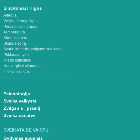
Simptomai ir ligos
Alergija
Vėžys ir kraujo ligos
Peršalimas ir gripas
Temperatūra
Kūno tirpimas
Skauda šoną
Svorio kontrolė, valgymo sutrikimai
Priklausomybė
Miego sutrikimai
Nuovargis ir silpnumas
Infekcinės ligos
Psichologija
Sveika vaikystė
Žvilgsnis į praeitį
Sveika senatvė
SVEIKATA BE VAISTŲ
Gydymas augalais