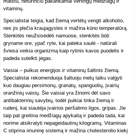
maistu, neturinčiu pakankamai vertingų medžiagų ir
vitaminų.
Specialistai teigia, kad žiemą vertėtų vengti alkoholio,
nes jis plečia kraujagysles ir mažina kūno temperatūrą.
Stenkitės neužsisėdėti namuose, stenkitės būti
gryname ore, ypač ryte, kai pateka saulė - natūrali
šviesa veikia organizmą kaip rytinis kavos puodelis ir
padeda sutelkti jėgas.
Vaisiai – puikus energijos ir vitaminų šaltinis žiemą.
Specialistai rekomenduoja šaltuoju metų laiku valgyti
kuo daugiau persimonų, granatų, spanguolių, įvairių
oranžinių vaisių. Šie vaisiai yra žinomi dėl savo
antibakterinių savybių, todėl puikiai tinka žiemą ir
rudenį, kai siautėja įvairios peršalimo ligos, gripas. Jie
taip pat greitina medžiagų apykaitą ir padeda tada, kai
norime atsikratyti nepageidautinų kilogramų. Vitaminas
C stiprina imuninę sistemą ir mažina cholesterolio kiekį