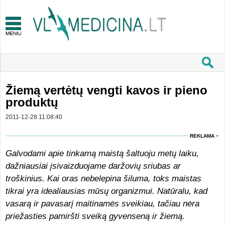
Žiemą vertėtų vengti kavos ir pieno
produktų
2011-12-28 11:08:40
REKLAMA
Galvodami apie tinkamą maistą šaltuoju metų laiku,
dažniausiai įsivaizduojame daržovių sriubas ar
troškinius. Kai oras nebelepina šiluma, toks maistas
tikrai yra idealiausias mūsų organizmui. Natūralu, kad
vasarą ir pavasarį maitinamės sveikiau, tačiau nėra
priežasties pamiršti sveiką gyvenseną ir žiemą.