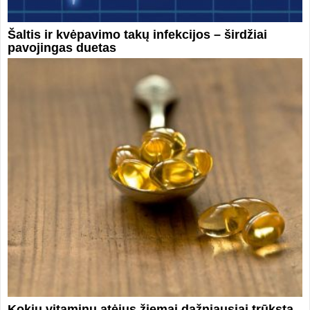
Šaltis ir kvėpavimo takų infekcijos – širdžiai
pavojingas duetas
Kokių vitaminų atėjus žiemai dažniausiai trūksta