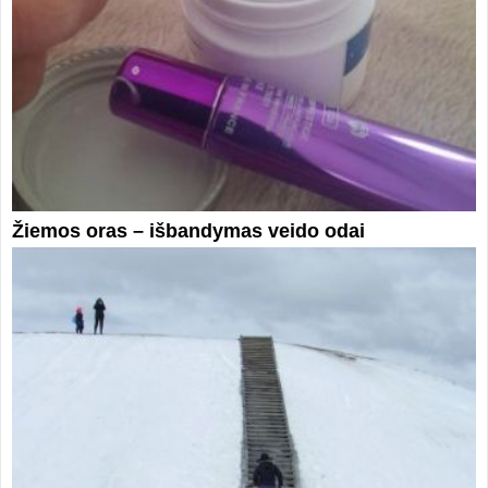
Žiemos oras – išbandymas veido odai