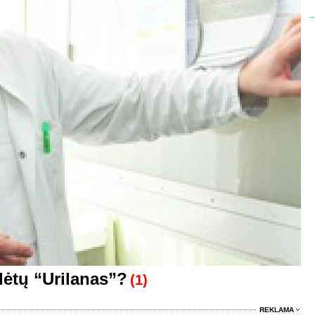
dėtų “Urilanas”?
(1)
REKLAMA