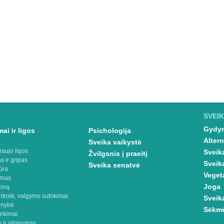
SVEIK
Gydym
ai ir ligos
Psichologija
Altern
Sveika vaikystė
raujo ligos
Sveik
Žvilgsnis į praeitį
s ir gripas
Sveik
Sveika senatvė
ūra
Veget
imas
Joga
oną
ntrolė, valgymo sutrikimai
Sveik
omybė
Sėkmė
rikimai
 ir silpnumas