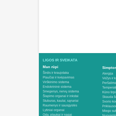
LIGOS IR SVEIKATA
Man rūpi
Simptom
Širdis ir kraujotaka
Alergija
Plaučiai ir kvėpavimas
Vėžys ir k
Virškinimo sistema
Peršalima
Endokrininė sistema
Temperat
Smegenys, nervų sistema
Kūno tirp
Šlapimo organai ir inkstai
Skauda š
Stuburas, kaulai, sąnariai
Svorio ko
Raumenys ir sausgyslės
Priklaus
Lytiniai organai
Miego sut
Oda, plaukai ir nagai
Nuovargis