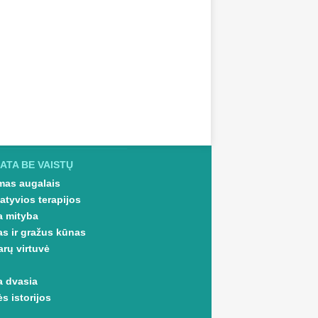
ATA BE VAISTŲ
as augalais
atyvios terapijos
a mityba
as ir gražus kūnas
arų virtuvė
a dvasia
s istorijos