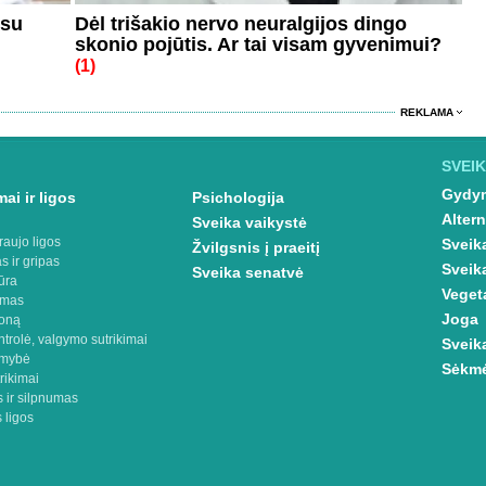
 su
Dėl trišakio nervo neuralgijos dingo
skonio pojūtis. Ar tai visam gyvenimui?
(1)
REKLAMA
SVEIK
Gydym
ai ir ligos
Psichologija
Altern
Sveika vaikystė
raujo ligos
Sveik
Žvilgsnis į praeitį
s ir gripas
Sveik
Sveika senatvė
ūra
Veget
imas
Joga
oną
ntrolė, valgymo sutrikimai
Sveik
omybė
Sėkmė
rikimai
 ir silpnumas
 ligos