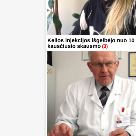
Kelios injekcijos išgelbėjo nuo 1
kausčiusio skausmo
(3)