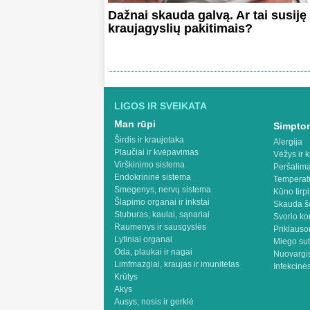
Dažnai skauda galvą. Ar tai susiję
kraujagyslių pakitimais?
LIGOS IR SVEIKATA
Man rūpi
Simptom
Širdis ir kraujotaka
Alergija
Plaučiai ir kvėpavimas
Vėžys ir k
Virškinimo sistema
Peršalima
Endokrininė sistema
Temperat
Smegenys, nervų sistema
Kūno tirp
Šlapimo organai ir inkstai
Skauda š
Stuburas, kaulai, sąnariai
Svorio ko
Raumenys ir sausgyslės
Priklaus
Lytiniai organai
Miego sut
Oda, plaukai ir nagai
Nuovargis
Limfmazgiai, kraujas ir imunitetas
Infekcinės
Krūtys
Akys
Ausys, nosis ir gerklė