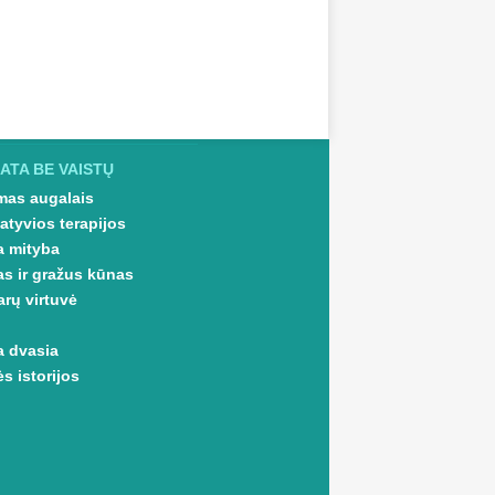
ATA BE VAISTŲ
as augalais
atyvios terapijos
a mityba
as ir gražus kūnas
arų virtuvė
a dvasia
s istorijos