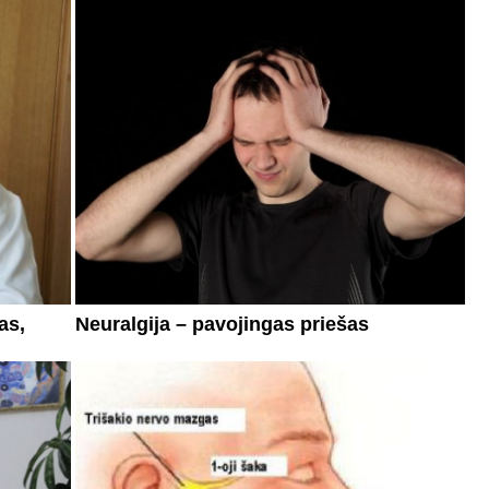
as,
Neuralgija – pavojingas priešas