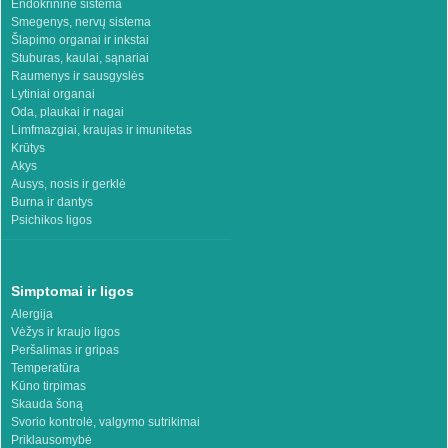
Endokrininė sistema
Smegenys, nervų sistema
Šlapimo organai ir inkstai
Stuburas, kaulai, sąnariai
Raumenys ir sausgyslės
Lytiniai organai
Oda, plaukai ir nagai
Limfmazgiai, kraujas ir imunitetas
Krūtys
Akys
Ausys, nosis ir gerklė
Burna ir dantys
Psichikos ligos
Simptomai ir ligos
Alergija
Vėžys ir kraujo ligos
Peršalimas ir gripas
Temperatūra
Kūno tirpimas
Skauda šoną
Svorio kontrolė, valgymo sutrikimai
Priklausomybė