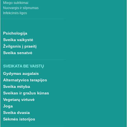
Miego sutrikimai
Nuovargis ir silpnumas
Infekcinės ligos
Psichologija
Sveika vaikystė
Žvilgsnis į praeitį
Sveika senatvė
SVEIKATA BE VAISTŲ
Gydymas augalais
Alternatyvios terapijos
Sveika mityba
Sveikas ir gražus kūnas
Vegetarų virtuvė
Joga
Sveika dvasia
Sėkmės istorijos