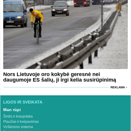
Nors Lietuvoje oro kokybė geresnė nei
daugumoje ES šalių, ji irgi kelia susirūpinimą
REKLAMA
LIGOS IR SVEIKATA
Man rūpi
Širdis ir kraujotaka
Plaučiai ir kvėpavimas
Virškinimo sistema