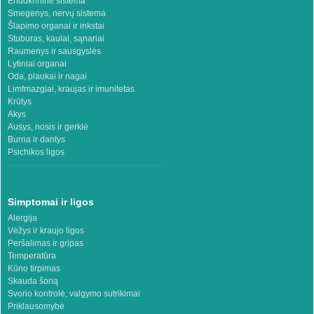
Endokrininė sistema
Smegenys, nervų sistema
Šlapimo organai ir inkstai
Stuburas, kaulai, sąnariai
Raumenys ir sausgyslės
Lytiniai organai
Oda, plaukai ir nagai
Limfmazgiai, kraujas ir imunitetas
Krūtys
Akys
Ausys, nosis ir gerklė
Burna ir dantys
Psichikos ligos
Simptomai ir ligos
Alergija
Vėžys ir kraujo ligos
Peršalimas ir gripas
Temperatūra
Kūno tirpimas
Skauda šoną
Svorio kontrolė, valgymo sutrikimai
Priklausomybė