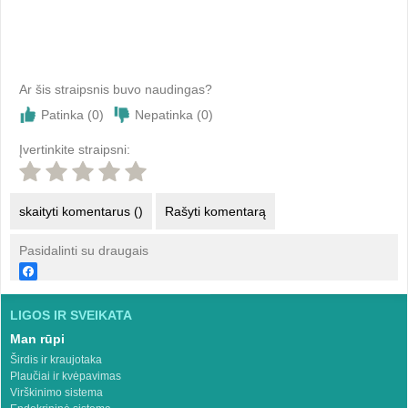
Ar šis straipsnis buvo naudingas?
Patinka (
0
)
Nepatinka (
0
)
Įvertinkite straipsni:
skaityti komentarus ()
Rašyti komentarą
Pasidalinti su draugais
LIGOS IR SVEIKATA
Man rūpi
Širdis ir kraujotaka
Plaučiai ir kvėpavimas
Virškinimo sistema