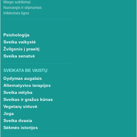
Miego sutrikimai
Nuovargis ir silpnumas
Infekcinės ligos
Psichologija
Sveika vaikystė
Žvilgsnis į praeitį
Sveika senatvė
SVEIKATA BE VAISTŲ
Gydymas augalais
Alternatyvios terapijos
Sveika mityba
Sveikas ir gražus kūnas
Vegetarų virtuvė
Joga
Sveika dvasia
Sėkmės istorijos