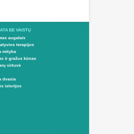
ATA BE VAISTŲ
as augalais
atyvios terapijos
a mityba
as ir gražus kūnas
arų virtuvė
a dvasia
s istorijos