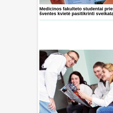
Medicinos fakulteto studentai pri
šventes kvietė pasitikrinti sveikat