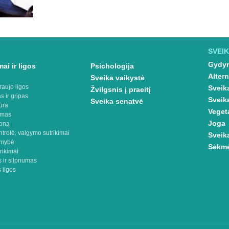
SVEIK
Gydym
ai ir ligos
Psichologija
Altern
Sveika vaikystė
raujo ligos
Sveik
Žvilgsnis į praeitį
s ir gripas
Sveik
Sveika senatvė
ūra
Veget
imas
Joga
oną
ntrolė, valgymo sutrikimai
Sveik
omybė
Sėkmė
rikimai
 ir silpnumas
 ligos