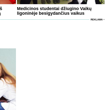
eš
Medicinos studentai džiugino Vaikų
ą
ligoninėje besigydančius vaikus
REKLAMA