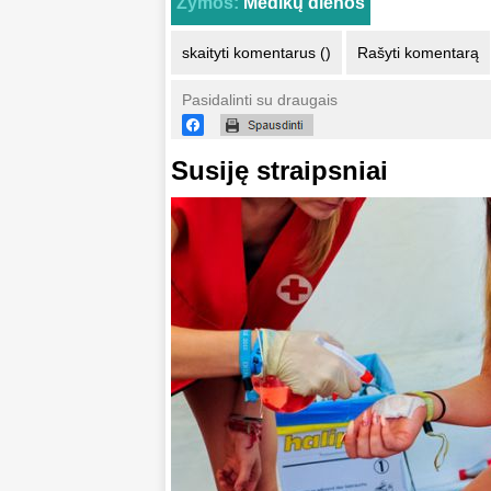
Žymos:
Medikų dienos
skaityti komentarus ()
Rašyti komentarą
Pasidalinti su draugais
Susiję straipsniai