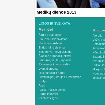
Medikų dienos 2013
LIGOS IR SVEIKATA
Man rūpi
Simptom
Širdis ir kraujotaka
Alergija
Plaučiai ir kvėpavimas
Vėžys ir k
Virškinimo sistema
Peršalima
Endokrininė sistema
Temperat
Smegenys, nervų sistema
Kūno tirp
Šlapimo organai ir inkstai
Skauda š
Stuburas, kaulai, sąnariai
Svorio ko
Raumenys ir sausgyslės
Priklaus
Lytiniai organai
Miego sut
Oda, plaukai ir nagai
Nuovargis
Limfmazgiai, kraujas ir imunitetas
Infekcinės
Krūtys
Akys
Ausys, nosis ir gerklė
Burna ir dantys
Psichikos ligos