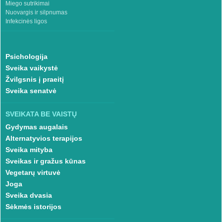
Miego sutrikimai
Nuovargis ir silpnumas
Infekcinės ligos
Psichologija
Sveika vaikystė
Žvilgsnis į praeitį
Sveika senatvė
SVEIKATA BE VAISTŲ
Gydymas augalais
Alternatyvios terapijos
Sveika mityba
Sveikas ir gražus kūnas
Vegetarų virtuvė
Joga
Sveika dvasia
Sėkmės istorijos