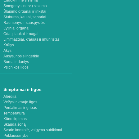
Endokrininė sistema
Smegenys, nervų sistema
Šlapimo organai ir inkstai
Stuburas, kaulai, sąnariai
Raumenys ir sausgyslės
Lytiniai organai
Oda, plaukai ir nagai
Limfmazgiai, kraujas ir imunitetas
Krūtys
Akys
Ausys, nosis ir gerklė
Burna ir dantys
Psichikos ligos
Simptomai ir ligos
Alergija
Vėžys ir kraujo ligos
Peršalimas ir gripas
Temperatūra
Kūno tirpimas
Skauda šoną
Svorio kontrolė, valgymo sutrikimai
Priklausomybė