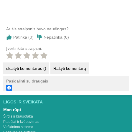
Ar šis straipsnis buvo naudingas?
Patinka (
0
)
Nepatinka (
0
)
Įvertinkite straipsni:
skaityti komentarus ()
Rašyti komentarą
Pasidalinti su draugais
LIGOS IR SVEIKATA
Man rūpi
Širdis ir kraujotaka
Plaučiai ir kvėpavimas
Virškinimo sistema