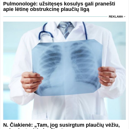
Pulmonologė: užsitęsęs kosulys gali pranešti
apie lėtinę obstrukcinę plaučių ligą
REKLAMA
N. Čiakienė: „Tam, jog susirgtum plaučių vėžiu,