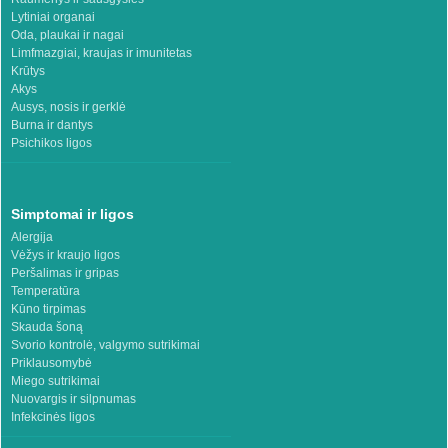
Lytiniai organai
Oda, plaukai ir nagai
Limfmazgiai, kraujas ir imunitetas
Krūtys
Akys
Ausys, nosis ir gerklė
Burna ir dantys
Psichikos ligos
Simptomai ir ligos
Alergija
Vėžys ir kraujo ligos
Peršalimas ir gripas
Temperatūra
Kūno tirpimas
Skauda šoną
Svorio kontrolė, valgymo sutrikimai
Priklausomybė
Miego sutrikimai
Nuovargis ir silpnumas
Infekcinės ligos