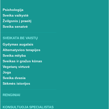
Psichologija
Sveika vaikystė
Žvilgsnis į praeitį
Sveika senatvė
SVEIKATA BE VAISTŲ
Gydymas augalais
Alternatyvios terapijos
Sveika mityba
Sveikas ir gražus kūnas
Vegetarų virtuvė
Joga
Sveika dvasia
Sėkmės istorijos
RENGINIAI
KONSULTUOJA SPECIALISTAS