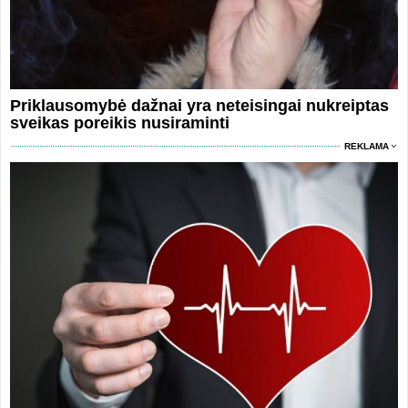
Priklausomybė dažnai yra neteisingai nukreiptas
sveikas poreikis nusiraminti
REKLAMA