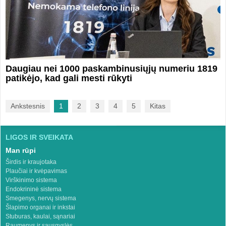
Daugiau nei 1000 paskambinusiųjų numeriu 1819
patikėjo, kad gali mesti rūkyti
Ankstesnis
1
2
3
4
5
Kitas
LIGOS IR SVEIKATA
Man rūpi
Širdis ir kraujotaka
Plaučiai ir kvėpavimas
Virškinimo sistema
Endokrininė sistema
Smegenys, nervų sistema
Šlapimo organai ir inkstai
Stuburas, kaulai, sąnariai
Raumenys ir sausgyslės