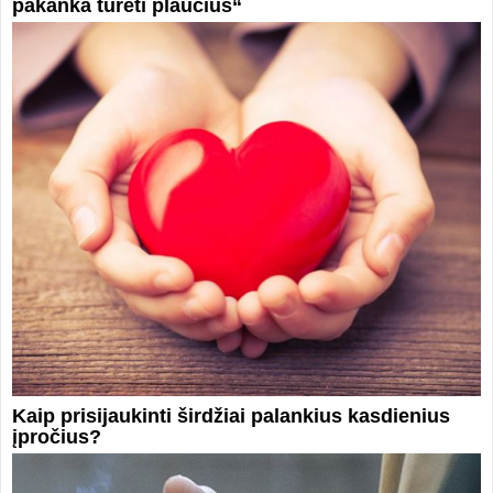
pakanka turėti plaučius“
Kaip prisijaukinti širdžiai palankius kasdienius
įpročius?