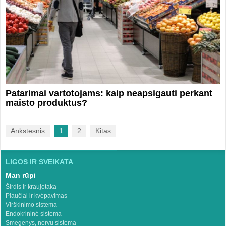
Patarimai vartotojams: kaip neapsigauti perkant
maisto produktus?
Ankstesnis
1
2
Kitas
LIGOS IR SVEIKATA
Man rūpi
Širdis ir kraujotaka
Plaučiai ir kvėpavimas
Virškinimo sistema
Endokrininė sistema
Smegenys, nervų sistema