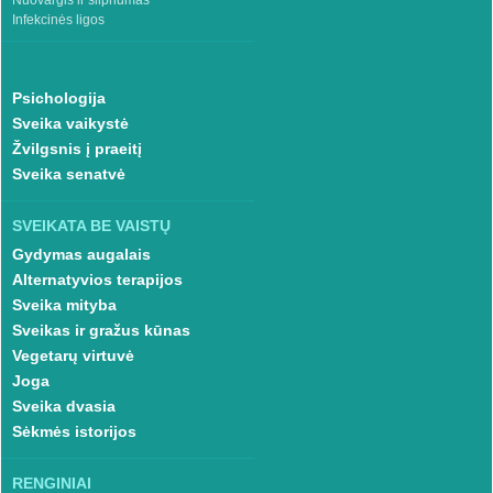
Nuovargis ir silpnumas
Infekcinės ligos
Psichologija
Sveika vaikystė
Žvilgsnis į praeitį
Sveika senatvė
SVEIKATA BE VAISTŲ
Gydymas augalais
Alternatyvios terapijos
Sveika mityba
Sveikas ir gražus kūnas
Vegetarų virtuvė
Joga
Sveika dvasia
Sėkmės istorijos
RENGINIAI