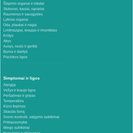
Šlapimo organai ir inkstai
Stuburas, kaulai, sąnariai
Raumenys ir sausgyslės
Lytiniai organai
Oda, plaukai ir nagai
Limfmazgiai, kraujas ir imunitetas
Krūtys
Akys
Ausys, nosis ir gerklė
Burna ir dantys
Psichikos ligos
Simptomai ir ligos
Alergija
Vėžys ir kraujo ligos
Peršalimas ir gripas
Temperatūra
Kūno tirpimas
Skauda šoną
Svorio kontrolė, valgymo sutrikimai
Priklausomybė
Miego sutrikimai