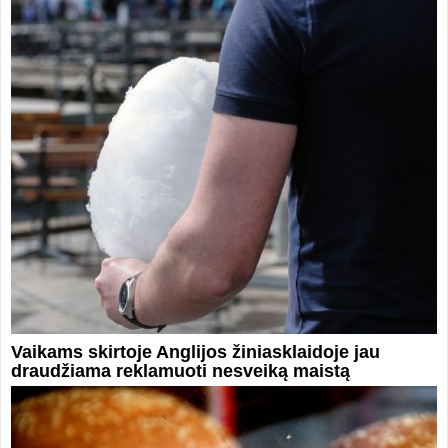
Vaikams skirtoje Anglijos žiniasklaidoje jau
draudžiama reklamuoti nesveiką maistą