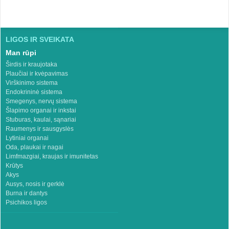
LIGOS IR SVEIKATA
Man rūpi
Širdis ir kraujotaka
Plaučiai ir kvėpavimas
Virškinimo sistema
Endokrininė sistema
Smegenys, nervų sistema
Šlapimo organai ir inkstai
Stuburas, kaulai, sąnariai
Raumenys ir sausgyslės
Lytiniai organai
Oda, plaukai ir nagai
Limfmazgiai, kraujas ir imunitetas
Krūtys
Akys
Ausys, nosis ir gerklė
Burna ir dantys
Psichikos ligos