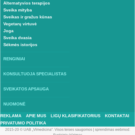
Alternatyvios terapijos
Sveika mityba
Sveikas ir gražus kūnas
Vegetarų virtuvė
Joga
Sveika dvasia
Sėkmės istorijos
RENGINIAI
KONSULTUOJA SPECIALISTAS
SVEIKATOS APSAUGA
NUOMONĖ
REKLAMA
APIE MUS
LIGŲ KLASIFIKATORIUS
KONTAKTAI
PRIVATUMO POLITIKA
2015-20 © UAB „Vlmedicina“. Visos teises saugomos
|
sprendimas webmod: