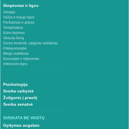
Simptomai ir ligos
Alergija
Vėžys ir kraujo ligos
Peršalimas ir gripas
Temperatūra
Kūno tirpimas
Skauda šoną
Svorio kontrolė, valgymo sutrikimai
Priklausomybė
Miego sutrikimai
Nuovargis ir silpnumas
Infekcinės ligos
Psichologija
Sveika vaikystė
Žvilgsnis į praeitį
Sveika senatvė
SVEIKATA BE VAISTŲ
Gydymas augalais