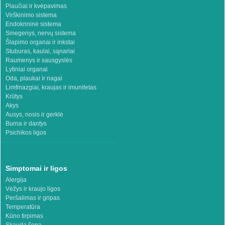
Plaučiai ir kvėpavimas
Virškinimo sistema
Endokrininė sistema
Smegenys, nervų sistema
Šlapimo organai ir inkstai
Stuburas, kaulai, sąnariai
Raumenys ir sausgyslės
Lytiniai organai
Oda, plaukai ir nagai
Limfmazgiai, kraujas ir imunitetas
Krūtys
Akys
Ausys, nosis ir gerklė
Burna ir dantys
Psichikos ligos
Simptomai ir ligos
Alergija
Vėžys ir kraujo ligos
Peršalimas ir gripas
Temperatūra
Kūno tirpimas