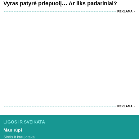
Vyras patyrė priepuolį… Ar liks padariniai?
REKLAMA
REKLAMA
LIGOS IR SVEIKATA
Man rūpi
Širdis ir kraujotaka