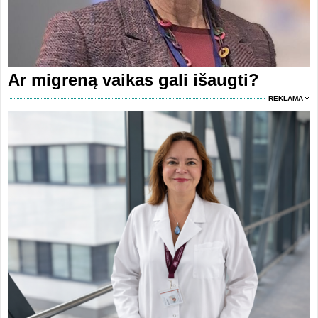
Ar migreną vaikas gali išaugti?
REKLAMA