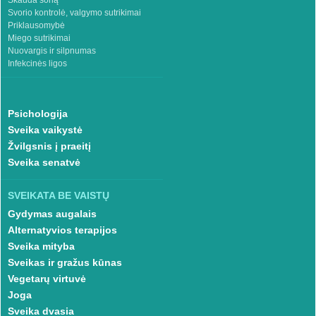
Skauda šoną
Svorio kontrolė, valgymo sutrikimai
Priklausomybė
Miego sutrikimai
Nuovargis ir silpnumas
Infekcinės ligos
Psichologija
Sveika vaikystė
Žvilgsnis į praeitį
Sveika senatvė
SVEIKATA BE VAISTŲ
Gydymas augalais
Alternatyvios terapijos
Sveika mityba
Sveikas ir gražus kūnas
Vegetarų virtuvė
Joga
Sveika dvasia