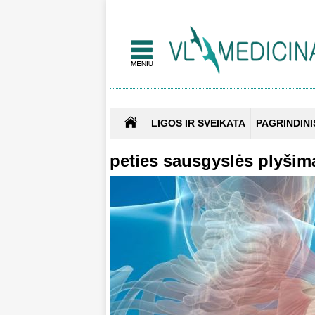
LIGOS IR SVEIKATA
PAGRINDINI
peties sausgyslės plyšim