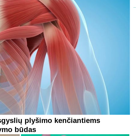
sgyslių plyšimo kenčiantiems
dymo būdas