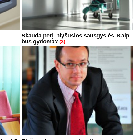
Skauda petį, plyšusios sausgyslės. Kaip
bus gydoma?
(3)