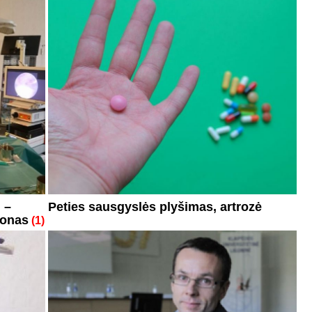
 –
Peties sausgyslės plyšimas, artrozė
ionas
(1)