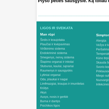
Plyšo peties sausgyslė. Ką toliau 
LIGOS IR SVEIKATA
Man rūpi
Simptom
Širdis ir kraujotaka
Alergija
Plaučiai ir kvėpavimas
Vėžys ir k
Virškinimo sistema
Peršalima
Endokrininė sistema
Temperat
Smegenys, nervų sistema
Kūno tirp
Šlapimo organai ir inkstai
Skauda š
Stuburas, kaulai, sąnariai
Svorio ko
Raumenys ir sausgyslės
Priklaus
Lytiniai organai
Miego sut
Oda, plaukai ir nagai
Nuovargis
Limfmazgiai, kraujas ir imunitetas
Infekcinės
Krūtys
Akys
Ausys, nosis ir gerklė
Burna ir dantys
Psichikos ligos