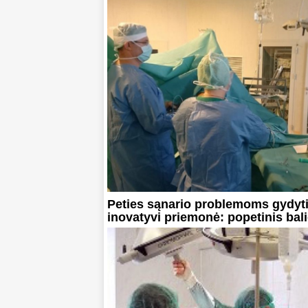
Peties sąnario problemoms gydyti
inovatyvi priemonė: popetinis bal