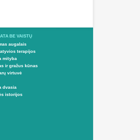
ATA BE VAISTŲ
as augalais
atyvios terapijos
a mityba
as ir gražus kūnas
arų virtuvė
a dvasia
s istorijos