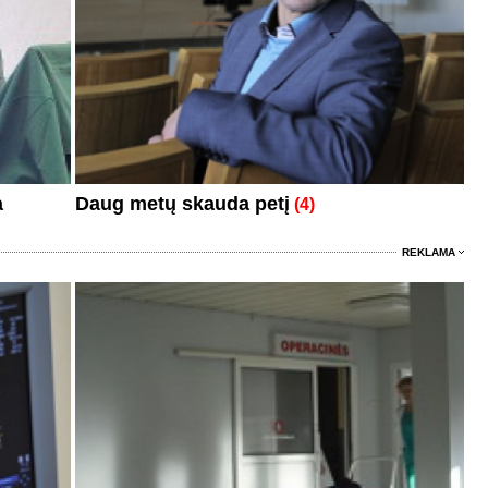
a
Daug metų skauda petį
(4)
REKLAMA