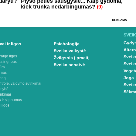
daryti?
Plyšo peties sausgyslė... Kaip gydoma,
kiek trunka nedarbingumas?
(9)
REKLAMA
SVEIK
Gydym
ai ir ligos
Psichologija
Altern
Sveika vaikystė
raujo ligos
Sveik
Žvilgsnis į praeitį
s ir gripas
Sveik
Sveika senatvė
ūra
Veget
imas
Joga
oną
ntrolė, valgymo sutrikimai
Sveik
omybė
Sėkmė
rikimai
 ir silpnumas
 ligos