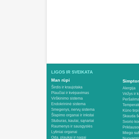
LIGOS IR SVEIKATA
Man rūpi
Simptom
Širdis ir kraujotaka
Alergija
Plaučiai ir kvėpavimas
Vėžys ir k
Virškinimo sistema
Peršalima
Endokrininė sistema
Temperat
Smegenys, nervų sistema
Kūno tirp
Šlapimo organai ir inkstai
Skauda š
Stuburas, kaulai, sąnariai
Svorio ko
Raumenys ir sausgyslės
Priklaus
Lytiniai organai
Miego sut
Oda, plaukai ir nagai
Nuovargis