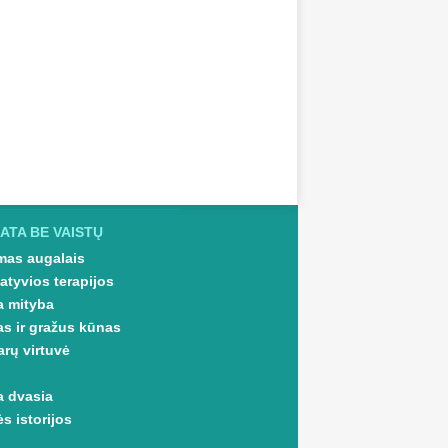
ATA BE VAISTŲ
as augalais
atyvios terapijos
a mityba
as ir gražus kūnas
arų virtuvė
a dvasia
s istorijos