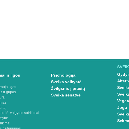
SVEIK
Gydym
ai ir ligos
Psichologija
Altern
Sveika vaikystė
raujo ligos
Sveik
Žvilgsnis į praeitį
s ir gripas
Sveik
Sveika senatvė
ūra
Veget
imas
Joga
oną
ntrolė, valgymo sutrikimai
Sveik
omybė
Sėkmė
rikimai
 ir silpnumas