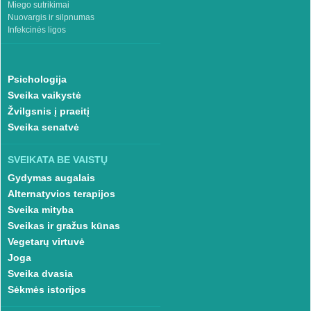
Miego sutrikimai
Nuovargis ir silpnumas
Infekcinės ligos
Psichologija
Sveika vaikystė
Žvilgsnis į praeitį
Sveika senatvė
SVEIKATA BE VAISTŲ
Gydymas augalais
Alternatyvios terapijos
Sveika mityba
Sveikas ir gražus kūnas
Vegetarų virtuvė
Joga
Sveika dvasia
Sėkmės istorijos