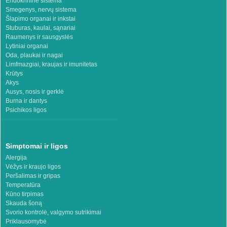
Endokrininė sistema
Smegenys, nervų sistema
Šlapimo organai ir inkstai
Stuburas, kaulai, sąnariai
Raumenys ir sausgyslės
Lytiniai organai
Oda, plaukai ir nagai
Limfmazgiai, kraujas ir imunitetas
Krūtys
Akys
Ausys, nosis ir gerklė
Burna ir dantys
Psichikos ligos
Simptomai ir ligos
Alergija
Vėžys ir kraujo ligos
Peršalimas ir gripas
Temperatūra
Kūno tirpimas
Skauda šoną
Svorio kontrolė, valgymo sutrikimai
Priklausomybė