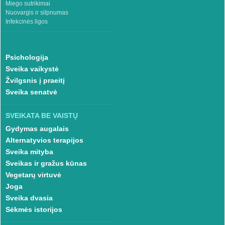
Miego sutrikimai
Nuovargis ir silpnumas
Infekcinės ligos
Psichologija
Sveika vaikystė
Žvilgsnis į praeitį
Sveika senatvė
SVEIKATA BE VAISTŲ
Gydymas augalais
Alternatyvios terapijos
Sveika mityba
Sveikas ir gražus kūnas
Vegetarų virtuvė
Joga
Sveika dvasia
Sėkmės istorijos