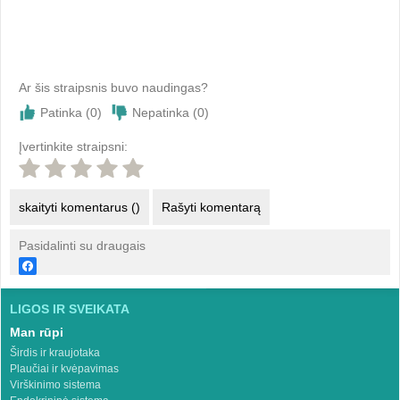
Ar šis straipsnis buvo naudingas?
Patinka (
0
)
Nepatinka (
0
)
Įvertinkite straipsni:
skaityti komentarus ()
Rašyti komentarą
Pasidalinti su draugais
LIGOS IR SVEIKATA
Man rūpi
Širdis ir kraujotaka
Plaučiai ir kvėpavimas
Virškinimo sistema