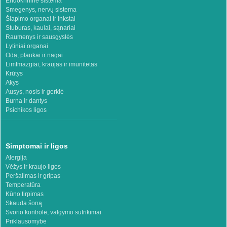
Endokrininė sistema
Smegenys, nervų sistema
Šlapimo organai ir inkstai
Stuburas, kaulai, sąnariai
Raumenys ir sausgyslės
Lytiniai organai
Oda, plaukai ir nagai
Limfmazgiai, kraujas ir imunitetas
Krūtys
Akys
Ausys, nosis ir gerklė
Burna ir dantys
Psichikos ligos
Simptomai ir ligos
Alergija
Vėžys ir kraujo ligos
Peršalimas ir gripas
Temperatūra
Kūno tirpimas
Skauda šoną
Svorio kontrolė, valgymo sutrikimai
Priklausomybė