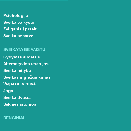
Psichologija
Sveika vaikystė
Žvilgsnis į praeitį
Sveika senatvė
SVEIKATA BE VAISTŲ
Gydymas augalais
Alternatyvios terapijos
Sveika mityba
Sveikas ir gražus kūnas
Vegetarų virtuvė
Joga
Sveika dvasia
Sėkmės istorijos
RENGINIAI