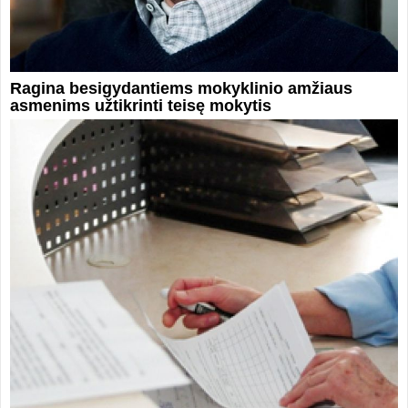
Ragina besigydantiems mokyklinio amžiaus
asmenims užtikrinti teisę mokytis