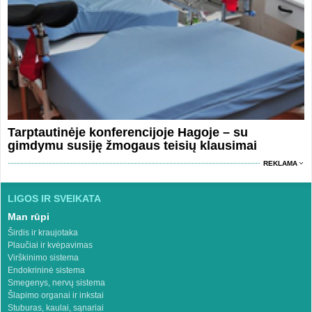
Tarptautinėje konferencijoje Hagoje – su
gimdymu susiję žmogaus teisių klausimai
REKLAMA
LIGOS IR SVEIKATA
Man rūpi
Širdis ir kraujotaka
Plaučiai ir kvėpavimas
Virškinimo sistema
Endokrininė sistema
Smegenys, nervų sistema
Šlapimo organai ir inkstai
Stuburas, kaulai, sąnariai