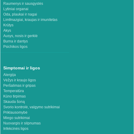
Raumenys ir sausgyslės
Lytiniai organai
Oda, plaukai ir nagai
Limfmazgiai, kraujas ir imunitetas
Krūtys
Akys
Ausys, nosis ir gerklė
Burna ir dantys
Psichikos ligos
Simptomai ir ligos
Alergija
Vėžys ir kraujo ligos
Peršalimas ir gripas
Temperatūra
Kūno tirpimas
Skauda šoną
Svorio kontrolė, valgymo sutrikimai
Priklausomybė
Miego sutrikimai
Nuovargis ir silpnumas
Infekcinės ligos