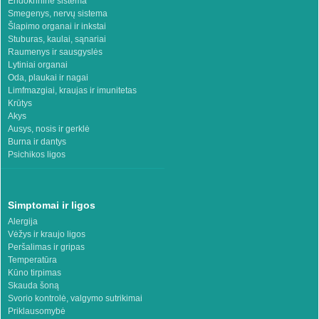
Endokrininė sistema
Smegenys, nervų sistema
Šlapimo organai ir inkstai
Stuburas, kaulai, sąnariai
Raumenys ir sausgyslės
Lytiniai organai
Oda, plaukai ir nagai
Limfmazgiai, kraujas ir imunitetas
Krūtys
Akys
Ausys, nosis ir gerklė
Burna ir dantys
Psichikos ligos
Simptomai ir ligos
Alergija
Vėžys ir kraujo ligos
Peršalimas ir gripas
Temperatūra
Kūno tirpimas
Skauda šoną
Svorio kontrolė, valgymo sutrikimai
Priklausomybė