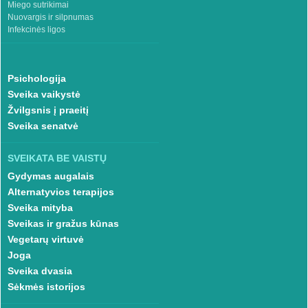
Miego sutrikimai
Nuovargis ir silpnumas
Infekcinės ligos
Psichologija
Sveika vaikystė
Žvilgsnis į praeitį
Sveika senatvė
SVEIKATA BE VAISTŲ
Gydymas augalais
Alternatyvios terapijos
Sveika mityba
Sveikas ir gražus kūnas
Vegetarų virtuvė
Joga
Sveika dvasia
Sėkmės istorijos