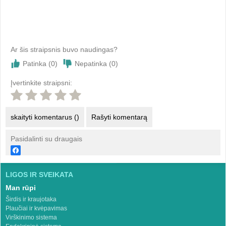
Ar šis straipsnis buvo naudingas?
Patinka (
0
)
Nepatinka (
0
)
Įvertinkite straipsni:
skaityti komentarus ()
Rašyti komentarą
Pasidalinti su draugais
LIGOS IR SVEIKATA
Man rūpi
Širdis ir kraujotaka
Plaučiai ir kvėpavimas
Virškinimo sistema