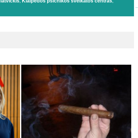
latvickis
,
Klaipėdos psichikos sveikatos centras
,