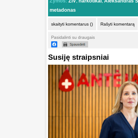
Žymos:
ŽIV
,
narkotikai
,
Aleksandras S
metadonas
skaityti komentarus ()
Rašyti komentarą
Pasidalinti su draugais
Susiję straipsniai