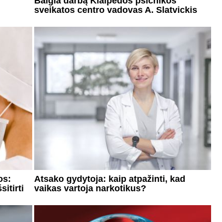
Baigia darbą Klaipėdos psichikos
sveikatos centro vadovas A. Slatvickis
os:
Atsako gydytoja: kaip atpažinti, kad
itirti
vaikas vartoja narkotikus?