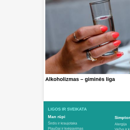
Alkoholizmas – giminės liga
LIGOS IR SVEIKATA
Man rūpi
Simptom
Širdis ir kraujotaka
Alergija
Plaučiai ir kvėpavimas
Vėžys ir k