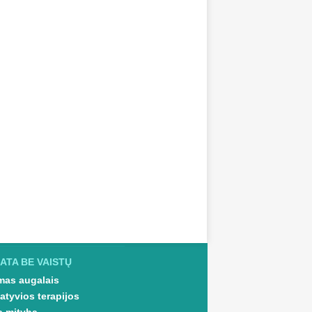
ATA BE VAISTŲ
as augalais
atyvios terapijos