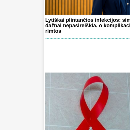
Lytiškai plintančios infekcijos: s
dažnai nepasireiškia, o komplikac
rimtos