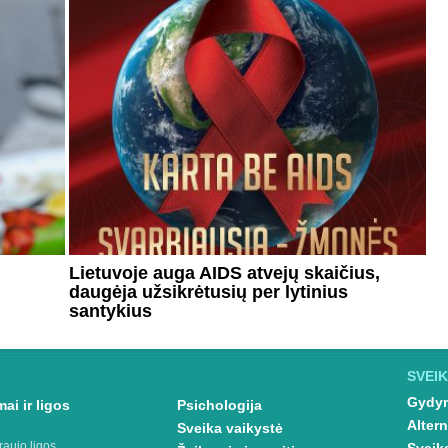
Lietuvoje auga AIDS atvejų skaičius,
daugėja užsikrėtusių per lytinius
santykius
SVEIK
Gydym
ai ir ligos
Psichologija
Altern
Sveika vaikystė
raujo ligos