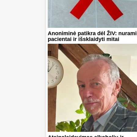
Anoniminė patikra dėl ŽIV: nurami
pacientai ir išsklaidyti mitai