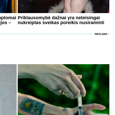
imptomai
Priklausomybė dažnai yra neteisingai
ijos –
nukreiptas sveikas poreikis nusiraminti
REKLAMA