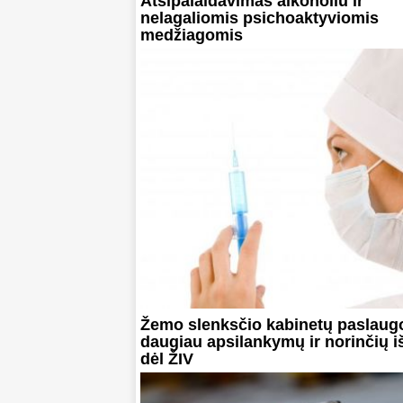
Atsipalaidavimas alkoholiu ir
nelagaliomis psichoaktyviomis
medžiagomis
Žemo slenksčio kabinetų paslaug
daugiau apsilankymų ir norinčių išs
dėl ŽIV