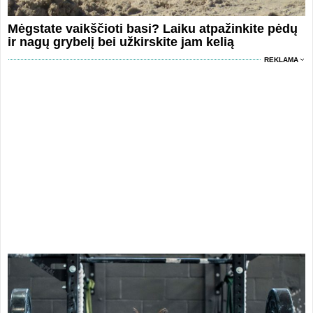
Mėgstate vaikščioti basi? Laiku atpažinkite pėdų
ir nagų grybelį bei užkirskite jam kelią
REKLAMA