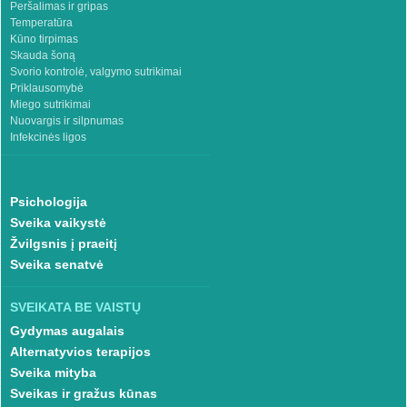
Peršalimas ir gripas
Temperatūra
Kūno tirpimas
Skauda šoną
Svorio kontrolė, valgymo sutrikimai
Priklausomybė
Miego sutrikimai
Nuovargis ir silpnumas
Infekcinės ligos
Psichologija
Sveika vaikystė
Žvilgsnis į praeitį
Sveika senatvė
SVEIKATA BE VAISTŲ
Gydymas augalais
Alternatyvios terapijos
Sveika mityba
Sveikas ir gražus kūnas