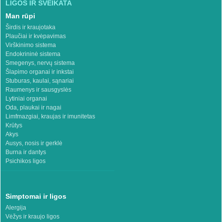
LIGOS IR SVEIKATA
Man rūpi
Širdis ir kraujotaka
Plaučiai ir kvėpavimas
Virškinimo sistema
Endokrininė sistema
Smegenys, nervų sistema
Šlapimo organai ir inkstai
Stuburas, kaulai, sąnariai
Raumenys ir sausgyslės
Lytiniai organai
Oda, plaukai ir nagai
Limfmazgiai, kraujas ir imunitetas
Krūtys
Akys
Ausys, nosis ir gerklė
Burna ir dantys
Psichikos ligos
Simptomai ir ligos
Alergija
Vėžys ir kraujo ligos