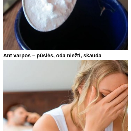
Ant varpos – pūslės, oda niežti, skauda