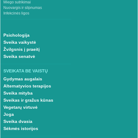
Miego sutrikimai
Nuovargis ir silpnumas
Infekcinės ligos
Psichologija
Sveika vaikystė
Žvilgsnis į praeitį
Sveika senatvė
SVEIKATA BE VAISTŲ
Gydymas augalais
Alternatyvios terapijos
Sveika mityba
Sveikas ir gražus kūnas
Vegetarų virtuvė
Joga
Sveika dvasia
Sėkmės istorijos