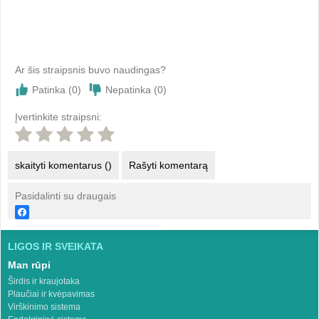
Ar šis straipsnis buvo naudingas?
Patinka (
0
)
Nepatinka (
0
)
Įvertinkite straipsni:
skaityti komentarus ()
Rašyti komentarą
Pasidalinti su draugais
LIGOS IR SVEIKATA
Man rūpi
Širdis ir kraujotaka
Plaučiai ir kvėpavimas
Virškinimo sistema