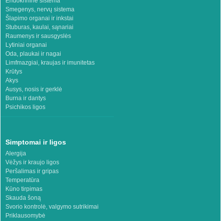
Endokrininė sistema
Smegenys, nervų sistema
Šlapimo organai ir inkstai
Stuburas, kaulai, sąnariai
Raumenys ir sausgyslės
Lytiniai organai
Oda, plaukai ir nagai
Limfmazgiai, kraujas ir imunitetas
Krūtys
Akys
Ausys, nosis ir gerklė
Burna ir dantys
Psichikos ligos
Simptomai ir ligos
Alergija
Vėžys ir kraujo ligos
Peršalimas ir gripas
Temperatūra
Kūno tirpimas
Skauda šoną
Svorio kontrolė, valgymo sutrikimai
Priklausomybė