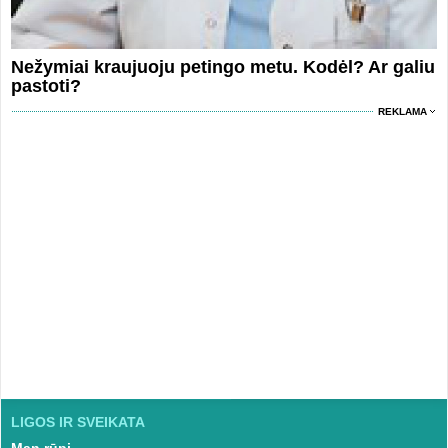
Nežymiai kraujuoju petingo metu. Kodėl? Ar galiu
pastoti?
REKLAMA
LIGOS IR SVEIKATA
Man rūpi