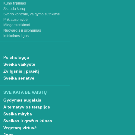
Kūno tirpimas
Skauda šoną
Svorio kontrolė, valgymo sutrikimai
Priklausomybė
Miego sutrikimai
Nuovargis ir silpnumas
Infekcinės ligos
Psichologija
Sveika vaikystė
Žvilgsnis į praeitį
Sveika senatvė
SVEIKATA BE VAISTŲ
Gydymas augalais
Alternatyvios terapijos
Sveika mityba
Sveikas ir gražus kūnas
Vegetarų virtuvė
Joga