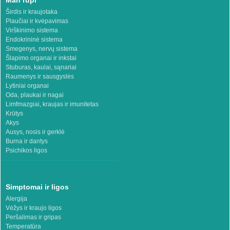
Širdis ir kraujotaka
Plaučiai ir kvėpavimas
Virškinimo sistema
Endokrininė sistema
Smegenys, nervų sistema
Šlapimo organai ir inkstai
Stuburas, kaulai, sąnariai
Raumenys ir sausgyslės
Lytiniai organai
Oda, plaukai ir nagai
Limfmazgiai, kraujas ir imunitetas
Krūtys
Akys
Ausys, nosis ir gerklė
Burna ir dantys
Psichikos ligos
Simptomai ir ligos
Alergija
Vėžys ir kraujo ligos
Peršalimas ir gripas
Temperatūra