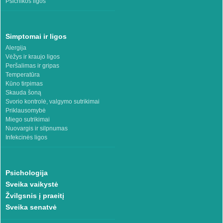
Psichikos ligos
Simptomai ir ligos
Alergija
Vėžys ir kraujo ligos
Peršalimas ir gripas
Temperatūra
Kūno tirpimas
Skauda šoną
Svorio kontrolė, valgymo sutrikimai
Priklausomybė
Miego sutrikimai
Nuovargis ir silpnumas
Infekcinės ligos
Psichologija
Sveika vaikystė
Žvilgsnis į praeitį
Sveika senatvė