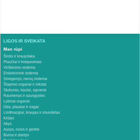
LIGOS IR SVEIKATA
Man rūpi
Širdis ir kraujotaka
Plaučiai ir kvėpavimas
Virškinimo sistema
Endokrininė sistema
Smegenys, nervų sistema
Šlapimo organai ir inkstai
Stuburas, kaulai, sąnariai
Raumenys ir sausgyslės
Lytiniai organai
Oda, plaukai ir nagai
Limfmazgiai, kraujas ir imunitetas
Krūtys
Akys
Ausys, nosis ir gerklė
Burna ir dantys