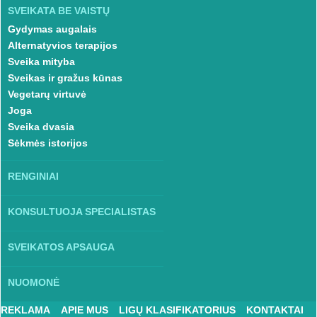
SVEIKATA BE VAISTŲ
Gydymas augalais
Alternatyvios terapijos
Sveika mityba
Sveikas ir gražus kūnas
Vegetarų virtuvė
Joga
Sveika dvasia
Sėkmės istorijos
RENGINIAI
KONSULTUOJA SPECIALISTAS
SVEIKATOS APSAUGA
NUOMONĖ
REKLAMA
APIE MUS
LIGŲ KLASIFIKATORIUS
KONTAKTAI