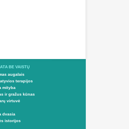
ATA BE VAISTŲ
as augalais
atyvios terapijos
a mityba
as ir gražus kūnas
arų virtuvė
a dvasia
s istorijos