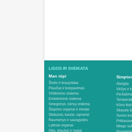
LIGOS IR SVEIKATA
Man rūpi
Simptom
Širdis ir kraujotaka
Alergija
Plaučiai ir kvėpavimas
Vėžys ir k
Virškinimo sistema
Peršalima
Endokrininė sistema
Temperat
Smegenys, nervų sistema
Kūno tirp
Šlapimo organai ir inkstai
Skauda š
Stuburas, kaulai, sąnariai
Svorio ko
Raumenys ir sausgyslės
Priklaus
Lytiniai organai
Miego sut
Oda, plaukai ir nagai
Nuovargis