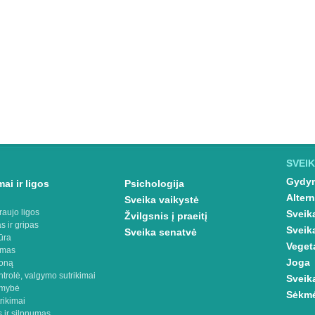
SVEIK
Gydym
ai ir ligos
Psichologija
Altern
Sveika vaikystė
raujo ligos
Sveik
Žvilgsnis į praeitį
s ir gripas
Sveik
Sveika senatvė
ūra
Veget
imas
Joga
oną
ntrolė, valgymo sutrikimai
Sveik
omybė
Sėkmė
rikimai
 ir silpnumas