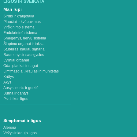
LIGOS IR SVEIKATA
Man rūpi
Širdis ir kraujotaka
Plaučiai ir kvėpavimas
Virškinimo sistema
Endokrininė sistema
Smegenys, nervų sistema
Šlapimo organai ir inkstai
Stuburas, kaulai, sąnariai
Raumenys ir sausgyslės
Lytiniai organai
Oda, plaukai ir nagai
Limfmazgiai, kraujas ir imunitetas
Krūtys
Akys
Ausys, nosis ir gerklė
Burna ir dantys
Psichikos ligos
Simptomai ir ligos
Alergija
Vėžys ir kraujo ligos