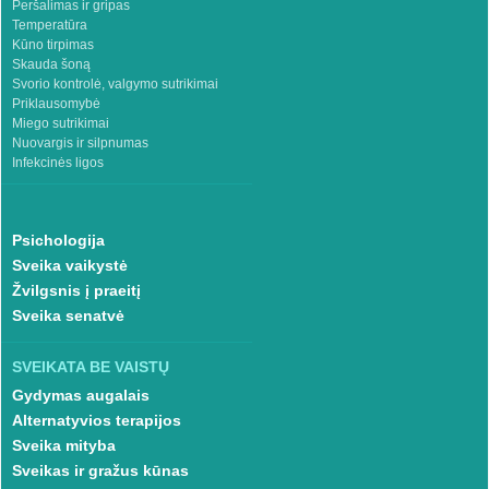
Peršalimas ir gripas
Temperatūra
Kūno tirpimas
Skauda šoną
Svorio kontrolė, valgymo sutrikimai
Priklausomybė
Miego sutrikimai
Nuovargis ir silpnumas
Infekcinės ligos
Psichologija
Sveika vaikystė
Žvilgsnis į praeitį
Sveika senatvė
SVEIKATA BE VAISTŲ
Gydymas augalais
Alternatyvios terapijos
Sveika mityba
Sveikas ir gražus kūnas