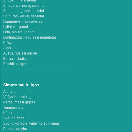
Endokrininė sistema
Smegenys, nervų sistema
Šlapimo organai ir inkstai
Stuburas, kaulai, sąnariai
Raumenys ir sausgyslės
Lytiniai organai
Oda, plaukai ir nagai
Limfmazgiai, kraujas ir imunitetas
Krūtys
Akys
Ausys, nosis ir gerklė
Burna ir dantys
Psichikos ligos
Simptomai ir ligos
Alergija
Vėžys ir kraujo ligos
Peršalimas ir gripas
Temperatūra
Kūno tirpimas
Skauda šoną
Svorio kontrolė, valgymo sutrikimai
Priklausomybė