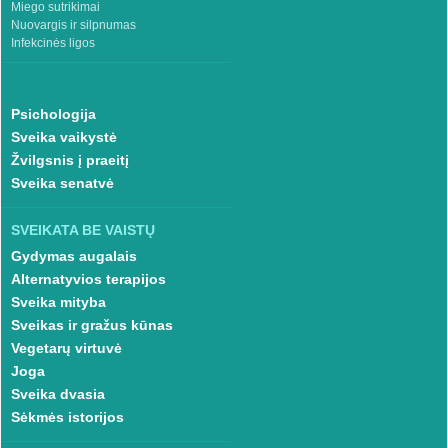
Miego sutrikimai
Nuovargis ir silpnumas
Infekcinės ligos
Psichologija
Sveika vaikystė
Žvilgsnis į praeitį
Sveika senatvė
SVEIKATA BE VAISTŲ
Gydymas augalais
Alternatyvios terapijos
Sveika mityba
Sveikas ir gražus kūnas
Vegetarų virtuvė
Joga
Sveika dvasia
Sėkmės istorijos