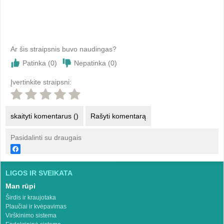
Ar šis straipsnis buvo naudingas?
Patinka (
0
)
Nepatinka (
0
)
Įvertinkite straipsni:
skaityti komentarus ()
Rašyti komentarą
Pasidalinti su draugais
LIGOS IR SVEIKATA
Man rūpi
Širdis ir kraujotaka
Plaučiai ir kvėpavimas
Virškinimo sistema