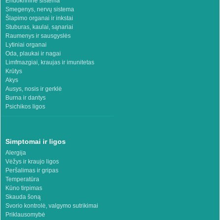
Endokrininė sistema
Smegenys, nervų sistema
Šlapimo organai ir inkstai
Stuburas, kaulai, sąnariai
Raumenys ir sausgyslės
Lytiniai organai
Oda, plaukai ir nagai
Limfmazgiai, kraujas ir imunitetas
Krūtys
Akys
Ausys, nosis ir gerklė
Burna ir dantys
Psichikos ligos
Simptomai ir ligos
Alergija
Vėžys ir kraujo ligos
Peršalimas ir gripas
Temperatūra
Kūno tirpimas
Skauda šoną
Svorio kontrolė, valgymo sutrikimai
Priklausomybė