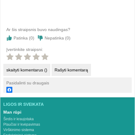
Ar šis straipsnis buvo naudingas?
Patinka (
0
)
Nepatinka (
0
)
Įvertinkite straipsni:
skaityti komentarus ()
Rašyti komentarą
Pasidalinti su draugais
LIGOS IR SVEIKATA
Man rūpi
Širdis ir kraujotaka
Plaučiai ir kvėpavimas
Virškinimo sistema