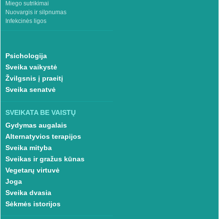
Miego sutrikimai
Nuovargis ir silpnumas
Infekcinės ligos
Psichologija
Sveika vaikystė
Žvilgsnis į praeitį
Sveika senatvė
SVEIKATA BE VAISTŲ
Gydymas augalais
Alternatyvios terapijos
Sveika mityba
Sveikas ir gražus kūnas
Vegetarų virtuvė
Joga
Sveika dvasia
Sėkmės istorijos