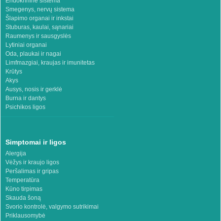
Endokrininė sistema
Smegenys, nervų sistema
Šlapimo organai ir inkstai
Stuburas, kaulai, sąnariai
Raumenys ir sausgyslės
Lytiniai organai
Oda, plaukai ir nagai
Limfmazgiai, kraujas ir imunitetas
Krūtys
Akys
Ausys, nosis ir gerklė
Burna ir dantys
Psichikos ligos
Simptomai ir ligos
Alergija
Vėžys ir kraujo ligos
Peršalimas ir gripas
Temperatūra
Kūno tirpimas
Skauda šoną
Svorio kontrolė, valgymo sutrikimai
Priklausomybė