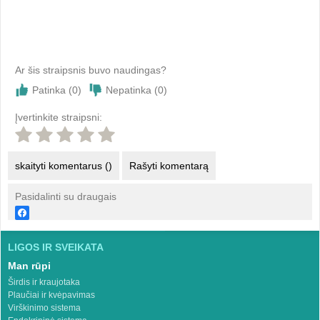
Ar šis straipsnis buvo naudingas?
Patinka (
0
)
Nepatinka (
0
)
Įvertinkite straipsni:
skaityti komentarus ()
Rašyti komentarą
Pasidalinti su draugais
LIGOS IR SVEIKATA
Man rūpi
Širdis ir kraujotaka
Plaučiai ir kvėpavimas
Virškinimo sistema