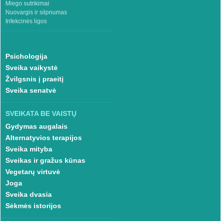
Miego sutrikimai
Nuovargis ir silpnumas
Infekcinės ligos
Psichologija
Sveika vaikystė
Žvilgsnis į praeitį
Sveika senatvė
SVEIKATA BE VAISTŲ
Gydymas augalais
Alternatyvios terapijos
Sveika mityba
Sveikas ir gražus kūnas
Vegetarų virtuvė
Joga
Sveika dvasia
Sėkmės istorijos