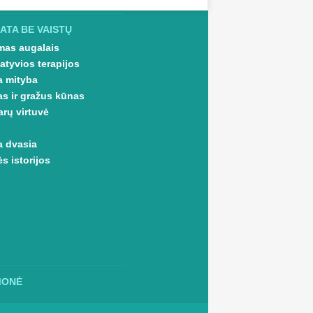
ATA BE VAISTŲ
as augalais
atyvios terapijos
a mityba
as ir gražus kūnas
arų virtuvė
a dvasia
s istorijos
MONĖ