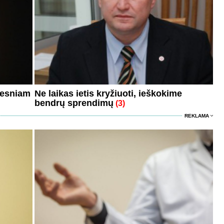
atesniam
Ne laikas ietis kryžiuoti, ieškokime
bendrų sprendimų
(3)
REKLAMA