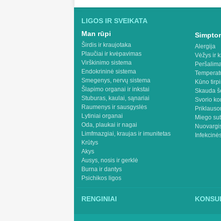
LIGOS IR SVEIKATA
Man rūpi
Simptom
Širdis ir kraujotaka
Alergija
Plaučiai ir kvėpavimas
Vėžys ir k
Virškinimo sistema
Peršalima
Endokrininė sistema
Temperat
Smegenys, nervų sistema
Kūno tirp
Šlapimo organai ir inkstai
Skauda š
Stuburas, kaulai, sąnariai
Svorio ko
Raumenys ir sausgyslės
Priklaus
Lytiniai organai
Miego sut
Oda, plaukai ir nagai
Nuovargis
Limfmazgiai, kraujas ir imunitetas
Infekcinės
Krūtys
Akys
Ausys, nosis ir gerklė
Burna ir dantys
Psichikos ligos
RENGINIAI
KONSUL