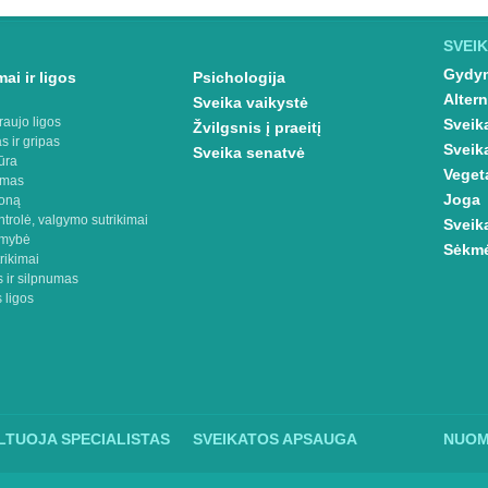
SVEIK
Gydym
ai ir ligos
Psichologija
Altern
Sveika vaikystė
raujo ligos
Sveik
Žvilgsnis į praeitį
s ir gripas
Sveik
Sveika senatvė
ūra
Veget
imas
Joga
oną
ntrolė, valgymo sutrikimai
Sveik
omybė
Sėkmė
rikimai
 ir silpnumas
 ligos
TUOJA SPECIALISTAS
SVEIKATOS APSAUGA
NUO