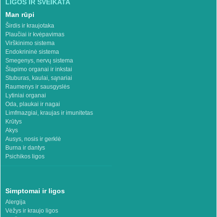
LIGOS IR SVEIKATA
Man rūpi
Širdis ir kraujotaka
Plaučiai ir kvėpavimas
Virškinimo sistema
Endokrininė sistema
Smegenys, nervų sistema
Šlapimo organai ir inkstai
Stuburas, kaulai, sąnariai
Raumenys ir sausgyslės
Lytiniai organai
Oda, plaukai ir nagai
Limfmazgiai, kraujas ir imunitetas
Krūtys
Akys
Ausys, nosis ir gerklė
Burna ir dantys
Psichikos ligos
Simptomai ir ligos
Alergija
Vėžys ir kraujo ligos