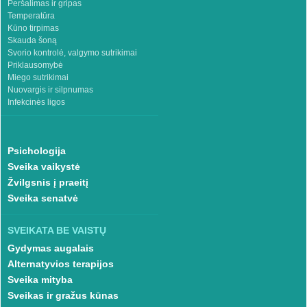
Peršalimas ir gripas
Temperatūra
Kūno tirpimas
Skauda šoną
Svorio kontrolė, valgymo sutrikimai
Priklausomybė
Miego sutrikimai
Nuovargis ir silpnumas
Infekcinės ligos
Psichologija
Sveika vaikystė
Žvilgsnis į praeitį
Sveika senatvė
SVEIKATA BE VAISTŲ
Gydymas augalais
Alternatyvios terapijos
Sveika mityba
Sveikas ir gražus kūnas