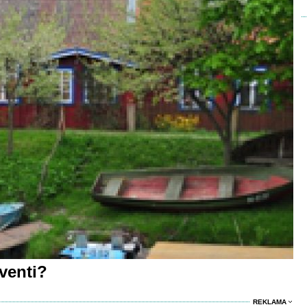
venti?
REKLAMA