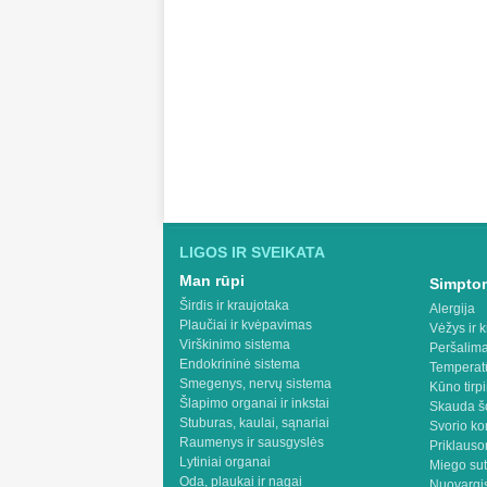
LIGOS IR SVEIKATA
Man rūpi
Simptom
Širdis ir kraujotaka
Alergija
Plaučiai ir kvėpavimas
Vėžys ir k
Virškinimo sistema
Peršalima
Endokrininė sistema
Temperat
Smegenys, nervų sistema
Kūno tirp
Šlapimo organai ir inkstai
Skauda š
Stuburas, kaulai, sąnariai
Svorio ko
Raumenys ir sausgyslės
Priklaus
Lytiniai organai
Miego sut
Oda, plaukai ir nagai
Nuovargis