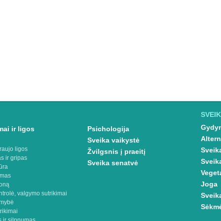
SVEIK
Gydym
ai ir ligos
Psichologija
Altern
Sveika vaikystė
raujo ligos
Sveik
Žvilgsnis į praeitį
s ir gripas
Sveik
Sveika senatvė
ūra
Veget
imas
Joga
oną
ntrolė, valgymo sutrikimai
Sveik
omybė
Sėkmė
rikimai
 ir silpnumas