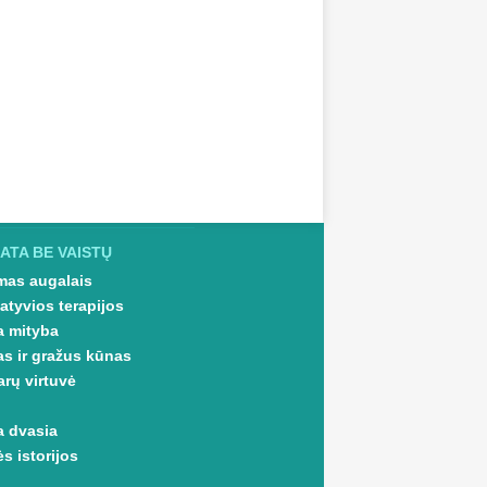
ATA BE VAISTŲ
as augalais
atyvios terapijos
a mityba
as ir gražus kūnas
arų virtuvė
a dvasia
s istorijos