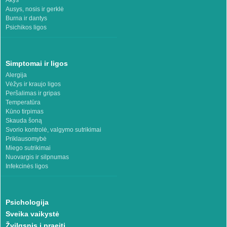
Akys
Ausys, nosis ir gerklė
Burna ir dantys
Psichikos ligos
Simptomai ir ligos
Alergija
Vėžys ir kraujo ligos
Peršalimas ir gripas
Temperatūra
Kūno tirpimas
Skauda šoną
Svorio kontrolė, valgymo sutrikimai
Priklausomybė
Miego sutrikimai
Nuovargis ir silpnumas
Infekcinės ligos
Psichologija
Sveika vaikystė
Žvilgsnis į praeitį