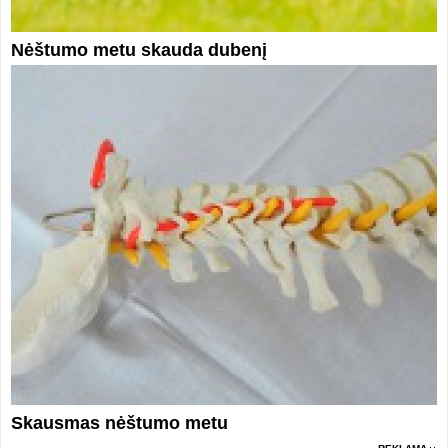
Nėštumo metu skauda dubenį
Skausmas nėštumo metu