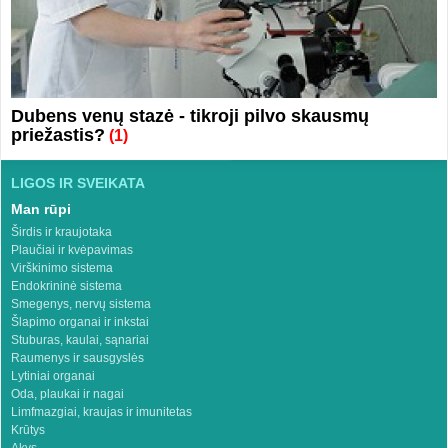
Dubens venų stazė - tikroji pilvo skausmų
priežastis?
(1)
LIGOS IR SVEIKATA
Man rūpi
Širdis ir kraujotaka
Plaučiai ir kvėpavimas
Virškinimo sistema
Endokrininė sistema
Smegenys, nervų sistema
Šlapimo organai ir inkstai
Stuburas, kaulai, sąnariai
Raumenys ir sausgyslės
Lytiniai organai
Oda, plaukai ir nagai
Limfmazgiai, kraujas ir imunitetas
Krūtys