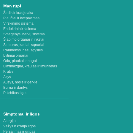
Man rūpi
Širdis ir kraujotaka
Plaučiai ir kvėpavimas
Virškinimo sistema
Endokrininė sistema
Smegenys, nervų sistema
Šlapimo organai ir inkstai
Stuburas, kaulai, sąnariai
Raumenys ir sausgyslės
Lytiniai organai
Oda, plaukai ir nagai
Limfmazgiai, kraujas ir imunitetas
Krūtys
Akys
Ausys, nosis ir gerklė
Burna ir dantys
Psichikos ligos
Simptomai ir ligos
Alergija
Vėžys ir kraujo ligos
Peršalimas ir gripas