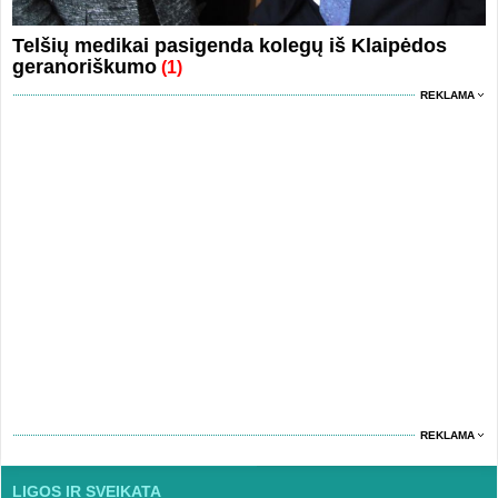
Telšių medikai pasigenda kolegų iš Klaipėdos
geranoriškumo
(1)
REKLAMA
REKLAMA
LIGOS IR SVEIKATA