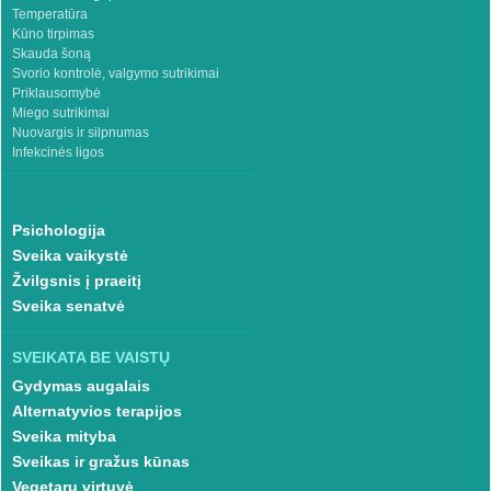
Temperatūra
Kūno tirpimas
Skauda šoną
Svorio kontrolė, valgymo sutrikimai
Priklausomybė
Miego sutrikimai
Nuovargis ir silpnumas
Infekcinės ligos
Psichologija
Sveika vaikystė
Žvilgsnis į praeitį
Sveika senatvė
SVEIKATA BE VAISTŲ
Gydymas augalais
Alternatyvios terapijos
Sveika mityba
Sveikas ir gražus kūnas
Vegetarų virtuvė