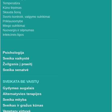
Temperatūra
Kūno tirpimas
Skauda šoną
Svorio kontrolė, valgymo sutrikimai
Priklausomybė
Miego sutrikimai
Nuovargis ir silpnumas
Infekcinės ligos
Psichologija
Sveika vaikystė
Žvilgsnis į praeitį
Sveika senatvė
SVEIKATA BE VAISTŲ
Gydymas augalais
Alternatyvios terapijos
Sveika mityba
Sveikas ir gražus kūnas
Vegetarų virtuvė