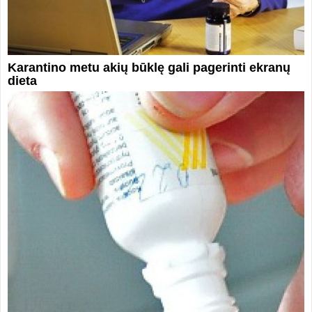
Karantino metu akių būklę gali pagerinti ekranų
dieta