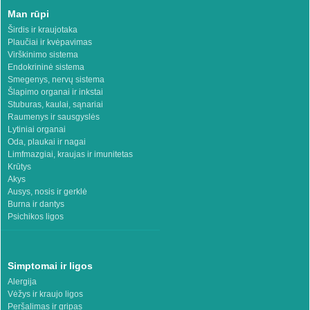
Man rūpi
Širdis ir kraujotaka
Plaučiai ir kvėpavimas
Virškinimo sistema
Endokrininė sistema
Smegenys, nervų sistema
Šlapimo organai ir inkstai
Stuburas, kaulai, sąnariai
Raumenys ir sausgyslės
Lytiniai organai
Oda, plaukai ir nagai
Limfmazgiai, kraujas ir imunitetas
Krūtys
Akys
Ausys, nosis ir gerklė
Burna ir dantys
Psichikos ligos
Simptomai ir ligos
Alergija
Vėžys ir kraujo ligos
Peršalimas ir gripas