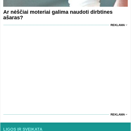
Ar nėščiai moteriai galima naudoti dirbtines
ašaras?
REKLAMA
REKLAMA
LIGOS IR SVEIKATA