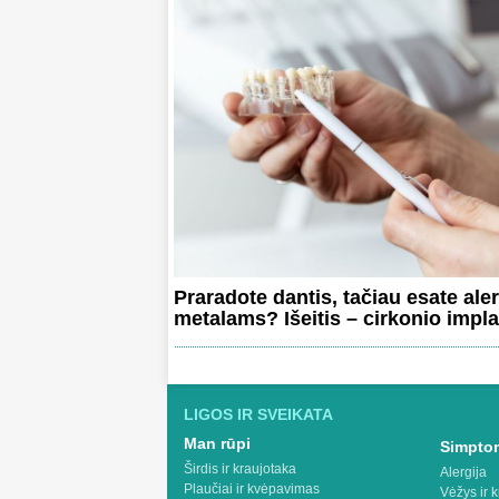
Praradote dantis, tačiau esate ale
metalams? Išeitis – cirkonio impla
LIGOS IR SVEIKATA
Man rūpi
Simptom
Širdis ir kraujotaka
Alergija
Plaučiai ir kvėpavimas
Vėžys ir k