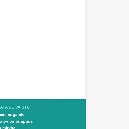
ATA BE VAISTŲ
as augalais
atyvios terapijos
a mityba