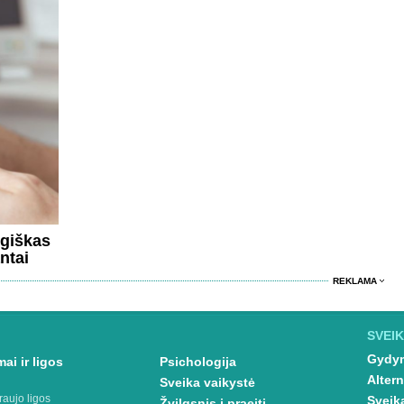
rgiškas
ntai
REKLAMA
SVEIK
Gydym
ai ir ligos
Psichologija
Altern
Sveika vaikystė
raujo ligos
Sveik
Žvilgsnis į praeitį