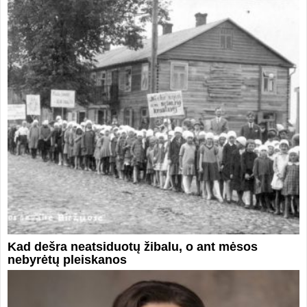
Kad dešra neatsiduotų žibalu, o ant mėsos
nebyrėtų pleiskanos