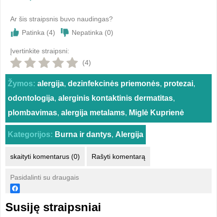
Ar šis straipsnis buvo naudingas?
Patinka (
4
)
Nepatinka (
0
)
Įvertinkite straipsni:
(4)
Žymos:
alergija
,
dezinfekcinės priemonės
,
protezai
,
odontologija
,
alerginis kontaktinis dermatitas
,
plombavimas
,
alergija metalams
,
Miglė Kuprienė
Kategorijos:
Burna ir dantys
,
Alergija
skaityti komentarus (0)
Rašyti komentarą
Pasidalinti su draugais
Susiję straipsniai