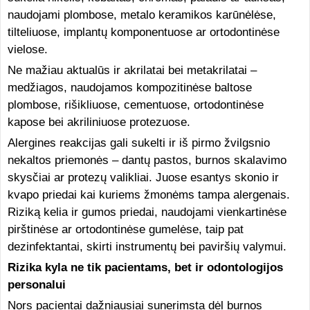
naudojami plombose, metalo keramikos karūnėlėse,
tilteliuose, implantų komponentuose ar ortodontinėse
vielose.
Ne mažiau aktualūs ir akrilatai bei metakrilatai –
medžiagos, naudojamos kompozitinėse baltose
plombose, rišikliuose, cementuose, ortodontinėse
kapose bei akriliniuose protezuose.
Alergines reakcijas gali sukelti ir iš pirmo žvilgsnio
nekaltos priemonės – dantų pastos, burnos skalavimo
skysčiai ar protezų valikliai. Juose esantys skonio ir
kvapo priedai kai kuriems žmonėms tampa alergenais.
Riziką kelia ir gumos priedai, naudojami vienkartinėse
pirštinėse ar ortodontinėse gumelėse, taip pat
dezinfektantai, skirti instrumentų bei paviršių valymui.
Rizika kyla ne tik pacientams, bet ir odontologijos
personalui
Nors pacientai dažniausiai sunerimsta dėl burnos