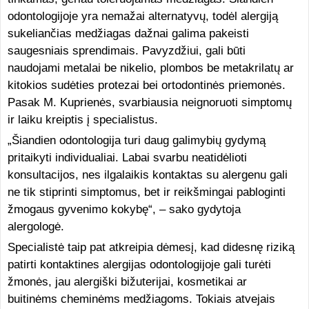
odontologijoje yra nemažai alternatyvų, todėl alergiją
sukeliančias medžiagas dažnai galima pakeisti
saugesniais sprendimais. Pavyzdžiui, gali būti
naudojami metalai be nikelio, plombos be metakrilatų ar
kitokios sudėties protezai bei ortodontinės priemonės.
Pasak M. Kuprienės, svarbiausia neignoruoti simptomų
ir laiku kreiptis į specialistus.
„Šiandien odontologija turi daug galimybių gydymą
pritaikyti individualiai. Labai svarbu neatidėlioti
konsultacijos, nes ilgalaikis kontaktas su alergenu gali
ne tik stiprinti simptomus, bet ir reikšmingai pabloginti
žmogaus gyvenimo kokybę“, – sako gydytoja
alergologė.
Specialistė taip pat atkreipia dėmesį, kad didesnę riziką
patirti kontaktines alergijas odontologijoje gali turėti
žmonės, jau alergiški bižuterijai, kosmetikai ar
buitinėms cheminėms medžiagoms. Tokiais atvejais