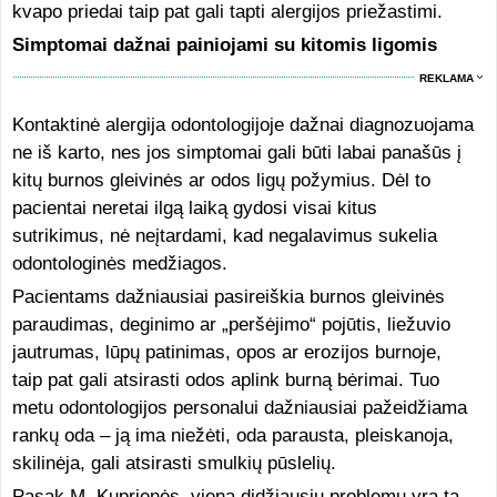
kvapo priedai taip pat gali tapti alergijos priežastimi.
Simptomai dažnai painiojami su kitomis ligomis
REKLAMA
Kontaktinė alergija odontologijoje dažnai diagnozuojama
ne iš karto, nes jos simptomai gali būti labai panašūs į
kitų burnos gleivinės ar odos ligų požymius. Dėl to
pacientai neretai ilgą laiką gydosi visai kitus
sutrikimus, nė neįtardami, kad negalavimus sukelia
odontologinės medžiagos.
Pacientams dažniausiai pasireiškia burnos gleivinės
paraudimas, deginimo ar „peršėjimo“ pojūtis, liežuvio
jautrumas, lūpų patinimas, opos ar erozijos burnoje,
taip pat gali atsirasti odos aplink burną bėrimai. Tuo
metu odontologijos personalui dažniausiai pažeidžiama
rankų oda – ją ima niežėti, oda parausta, pleiskanoja,
skilinėja, gali atsirasti smulkių pūslelių.
Pasak M. Kuprienės, viena didžiausių problemų yra ta,