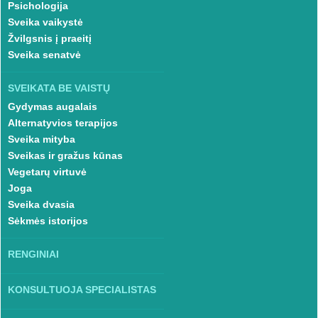
Psichologija
Sveika vaikystė
Žvilgsnis į praeitį
Sveika senatvė
SVEIKATA BE VAISTŲ
Gydymas augalais
Alternatyvios terapijos
Sveika mityba
Sveikas ir gražus kūnas
Vegetarų virtuvė
Joga
Sveika dvasia
Sėkmės istorijos
RENGINIAI
KONSULTUOJA SPECIALISTAS