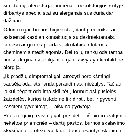
simptomų, alergologai primena – odontologijos srityje
dirbantys specialistai su alergenais susiduria dar
dažniau.
Odontologai, burnos higienistai, dantų technikai ar
asistentai kasdien kontaktuoja su dezinfektantais,
latekso ar gumos priedais, akrilatais ir kitomis
cheminėmis medžiagomis. Dėl to jų rankų oda tampa
nuolat dirginama, o ilgainiui gali išsivystyti kontaktinė
alergija.
„Iš pradžių simptomai gali atrodyti nereikšmingi –
sausėja oda, atsiranda paraudimas, niežulys. Tačiau
laikui bėgant oda ima skilinėti, formuojasi pūslelės,
žaizdelės, kurios trukdo ne tik dirbti, bet ir gyventi
kasdienį gyvenimą“, – aiškina gydytoja.
Prie alerginių reakcijų gali prisidėti ir iš pirmo žvilgsnio
nekaltos priemonės – dantų pastos, burnos skalavimo
skysčiai ar protezų valikliai. Juose esantys skonio ir