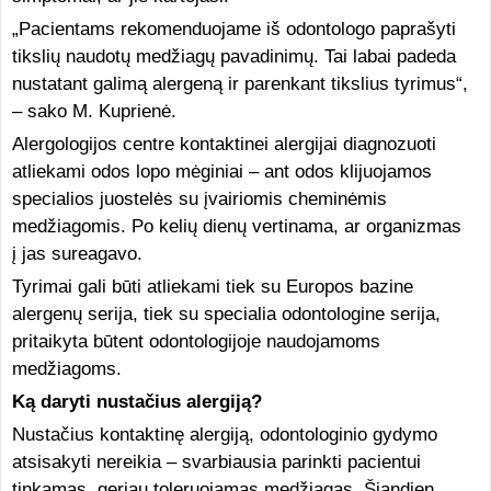
„Pacientams rekomenduojame iš odontologo paprašyti
tikslių naudotų medžiagų pavadinimų. Tai labai padeda
nustatant galimą alergeną ir parenkant tikslius tyrimus“,
– sako M. Kuprienė.
Alergologijos centre kontaktinei alergijai diagnozuoti
atliekami odos lopo mėginiai – ant odos klijuojamos
specialios juostelės su įvairiomis cheminėmis
medžiagomis. Po kelių dienų vertinama, ar organizmas
į jas sureagavo.
Tyrimai gali būti atliekami tiek su Europos bazine
alergenų serija, tiek su specialia odontologine serija,
pritaikyta būtent odontologijoje naudojamoms
medžiagoms.
Ką daryti nustačius alergiją?
Nustačius kontaktinę alergiją, odontologinio gydymo
atsisakyti nereikia – svarbiausia parinkti pacientui
tinkamas, geriau toleruojamas medžiagas. Šiandien