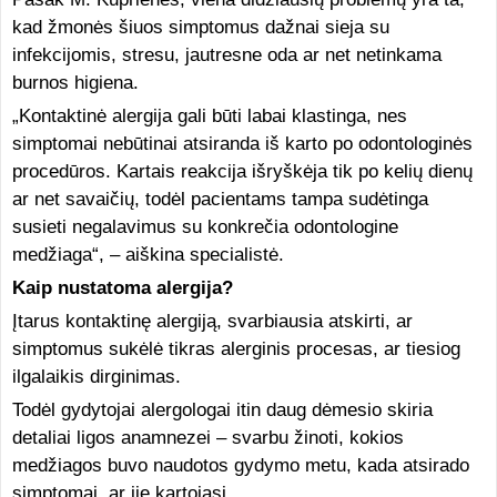
kad žmonės šiuos simptomus dažnai sieja su
infekcijomis, stresu, jautresne oda ar net netinkama
burnos higiena.
„Kontaktinė alergija gali būti labai klastinga, nes
simptomai nebūtinai atsiranda iš karto po odontologinės
procedūros. Kartais reakcija išryškėja tik po kelių dienų
ar net savaičių, todėl pacientams tampa sudėtinga
susieti negalavimus su konkrečia odontologine
medžiaga“, – aiškina specialistė.
Kaip nustatoma alergija?
Įtarus kontaktinę alergiją, svarbiausia atskirti, ar
simptomus sukėlė tikras alerginis procesas, ar tiesiog
ilgalaikis dirginimas.
Todėl gydytojai alergologai itin daug dėmesio skiria
detaliai ligos anamnezei – svarbu žinoti, kokios
medžiagos buvo naudotos gydymo metu, kada atsirado
simptomai, ar jie kartojasi.