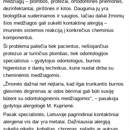
medžiagų – plombos, protezai, ortodontinės priemonės,
dezinfektantai, pirštinės ir kitos. Dauguma jų yra
biologiškai suderinamos ir saugios, tačiau daliai žmonių
šios medžiagos gali sukelti kontaktinę alergiją –
imuninės sistemos reakciją į konkrečius cheminius
komponentus.
Ši problema paliečia tiek pacientus, nešiojančius
protezus ar turinčius plombas, tiek odontologijos
specialistus – gydytojus odontologus, burnos
higienistus ir dantų technikus, kurie nuolat dirba su
cheminėmis medžiagomis.
„Žmonės dažnai net neįtaria, kad ilgai trunkantis burnos
gleivinės dirginimas ar odos bėrimai gali būti susiję
būtent su odontologinėmis medžiagomis“, – pasakoja
gydytoja alergologė M. Kuprienė.
Pasak specialistės, Lietuvoje pagrindiniai kontaktiniai
alergenai vis dar yra metalai. Dažniausiai alergiją
sukelia nikelis, kobaltas, chromas, paladis ar auksas,