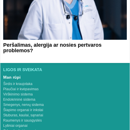
Peršalimas, alergija ar nosies pertvaros
problemos?
LIGOS IR SVEIKATA
Man rūpi
Širdis ir kraujotaka
Plaučiai ir kvėpavimas
Virškinimo sistema
Endokrininė sistema
Smegenys, nervų sistema
Šlapimo organai ir inkstai
Stuburas, kaulai, sąnariai
Raumenys ir sausgyslės
Lytiniai organai