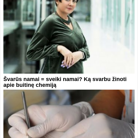
Švarūs namai = sveiki namai? Ką svarbu žinoti
apie buitinę chemiją