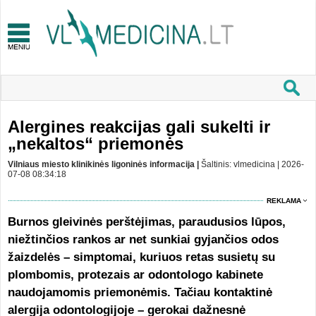
Alergines reakcijas gali sukelti ir
„nekaltos“ priemonės
Vilniaus miesto klinikinės ligoninės informacija |
Šaltinis: vlmedicina | 2026-
07-08 08:34:18
REKLAMA
Burnos gleivinės perštėjimas, paraudusios lūpos,
niežtinčios rankos ar net sunkiai gyjančios odos
žaizdelės – simptomai, kuriuos retas susietų su
plombomis, protezais ar odontologo kabinete
naudojamomis priemonėmis. Tačiau kontaktinė
alergija odontologijoje – gerokai dažnesnė