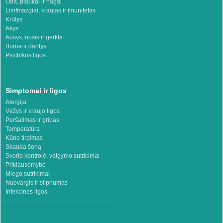
Oda, plaukai ir nagai
Limfmazgiai, kraujas ir imunitetas
Krūtys
Akys
Ausys, nosis ir gerklė
Burna ir dantys
Psichikos ligos
Simptomai ir ligos
Alergija
Vėžys ir kraujo ligos
Peršalimas ir gripas
Temperatūra
Kūno tirpimas
Skauda šoną
Svorio kontrolė, valgymo sutrikimai
Priklausomybė
Miego sutrikimai
Nuovargis ir silpnumas
Infekcinės ligos