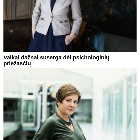
Vaikai dažnai suserga dėl psichologinių
priežasčių