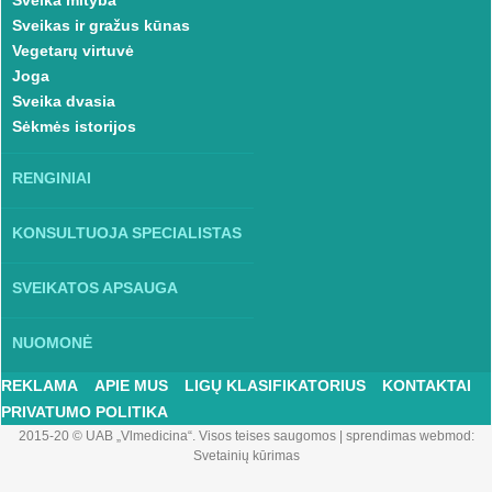
Sveika mityba
Sveikas ir gražus kūnas
Vegetarų virtuvė
Joga
Sveika dvasia
Sėkmės istorijos
RENGINIAI
KONSULTUOJA SPECIALISTAS
SVEIKATOS APSAUGA
NUOMONĖ
REKLAMA
APIE MUS
LIGŲ KLASIFIKATORIUS
KONTAKTAI
PRIVATUMO POLITIKA
2015-20 © UAB „Vlmedicina“. Visos teises saugomos
|
sprendimas webmod:
Svetainių kūrimas