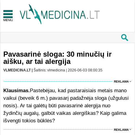
Pavasarinė sloga: 30 minučių ir
aišku, ar tai alergija
VLMEDICINA.LT |
Šaltinis: vlmedicina | 2026-06-03 08:00:35
REKLAMA
Klausimas.
Pastebėjau, kad pastaraisiais metais mano
vaikui (beveik 6 m.) pavasarį padažnėja sloga (užgulusi
nosis). Ar tai galėtų būti pavasarinė alergija nuo
žydinčių augalų, galbūt vaikas alergiškas? Kaip galima
išvengti tokios būklės?
REKLAMA