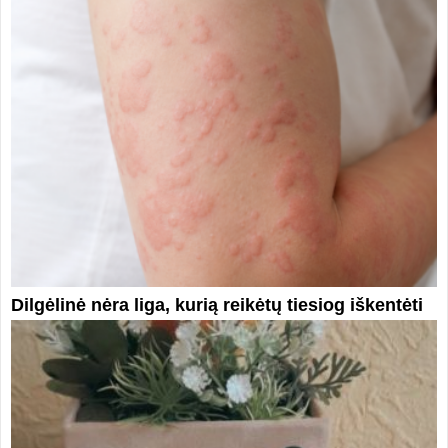
Dilgėlinė nėra liga, kurią reikėtų tiesiog iškentėti