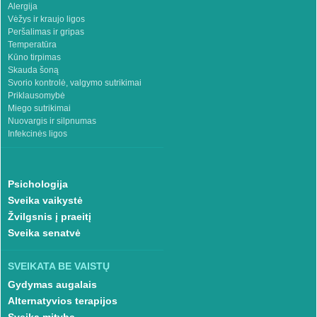
Alergija
Vėžys ir kraujo ligos
Peršalimas ir gripas
Temperatūra
Kūno tirpimas
Skauda šoną
Svorio kontrolė, valgymo sutrikimai
Priklausomybė
Miego sutrikimai
Nuovargis ir silpnumas
Infekcinės ligos
Psichologija
Sveika vaikystė
Žvilgsnis į praeitį
Sveika senatvė
SVEIKATA BE VAISTŲ
Gydymas augalais
Alternatyvios terapijos