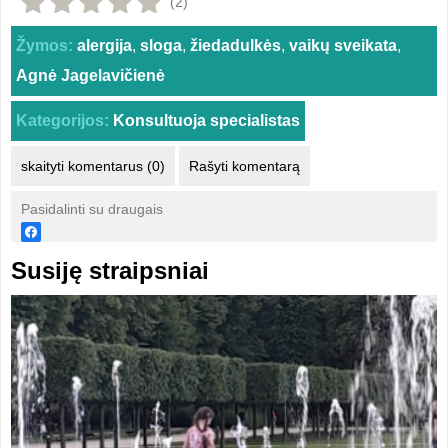
(2)
Žymos:
alergija
,
sloga
,
žiedadulkės
,
vaikų sveikata
,
Agnė Jagelavičienė
Kategorijos:
Konsultuoja specialistas
skaityti komentarus (0)
Rašyti komentarą
Pasidalinti su draugais
Susiję straipsniai