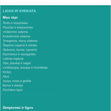
LIGOS IR SVEIKATA
Man rūpi
Širdis ir kraujotaka
Plaučiai ir kvėpavimas
Virškinimo sistema
Endokrininė sistema
Smegenys, nervų sistema
Šlapimo organai ir inkstai
Stuburas, kaulai, sąnariai
Raumenys ir sausgyslės
Lytiniai organai
Oda, plaukai ir nagai
Limfmazgiai, kraujas ir imunitetas
Krūtys
Akys
Ausys, nosis ir gerklė
Burna ir dantys
Psichikos ligos
Simptomai ir ligos