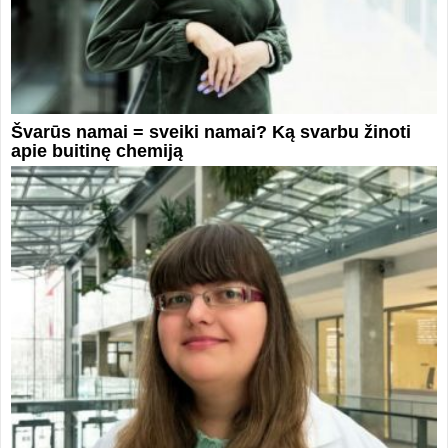
Švarūs namai = sveiki namai? Ką svarbu žinoti
apie buitinę chemiją