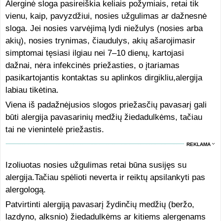
Alerginė sloga pasireiškia keliais požymiais, retai tik
vienu, kaip, pavyzdžiui, nosies užgulimas ar dažnesnė
sloga. Jei nosies varvėjimą lydi niežulys (nosies arba
akių), nosies trynimas, čiaudulys, akių ašarojimasir
simptomai tęsiasi ilgiau nei 7–10 dienų, kartojasi
dažnai, nėra infekcinės priežasties, o įtariamas
pasikartojantis kontaktas su aplinkos dirgikliu,alergija
labiau tikėtina.
Viena iš padažnėjusios slogos priežasčių pavasarį gali
būti alergija pavasarinių medžių žiedadulkėms, tačiau
tai ne vienintelė priežastis.
REKLAMA
Izoliuotas nosies užgulimas retai būna susijęs su
alergija.Tačiau spėlioti neverta ir reiktų apsilankyti pas
alergologą.
Patvirtinti alergiją pavasarį žydinčių medžių (beržo,
lazdyno, alksnio) žiedadulkėms ar kitiems alergenams