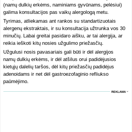
(namų dulkių erkėms, naminiams gyvūnams, pelėsiui)
galima konsultacijos pas vaikų alergologą metu.
Tyrimas, atliekamas ant rankos su standartizuotais
alergenų ekstraktais, ir su konsultacija užtrunka vos 30
minučių. Labai greitai pasidaro aišku, ar tai alergija, ar
reikia ieškoti kitų nosies užgulimo priežasčių.
Užgulusi nosis pavasariais gali būti ir dėl alergijos
namų dulkių erkėms, ir dėl atšilus orui padidėjusios
kietųjų dalelių taršos, dėl kitų priežasčių padidėjus
adenoidams ir net dėl gastroezofaginio refliukso
paūmėjimo.
REKLAMA