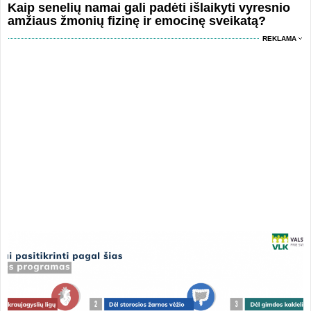
Kaip senelių namai gali padėti išlaikyti vyresnio
amžiaus žmonių fizinę ir emocinę sveikatą?
REKLAMA