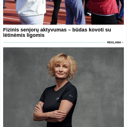
Fizinis senjorų aktyvumas – būdas kovoti su
lėtinėmis ligomis
REKLAMA