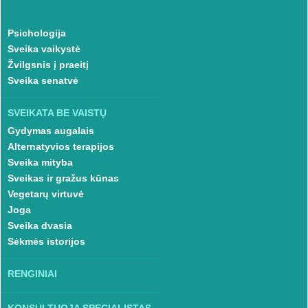
Psichologija
Sveika vaikystė
Žvilgsnis į praeitį
Sveika senatvė
SVEIKATA BE VAISTŲ
Gydymas augalais
Alternatyvios terapijos
Sveika mityba
Sveikas ir gražus kūnas
Vegetarų virtuvė
Joga
Sveika dvasia
Sėkmės istorijos
RENGINIAI