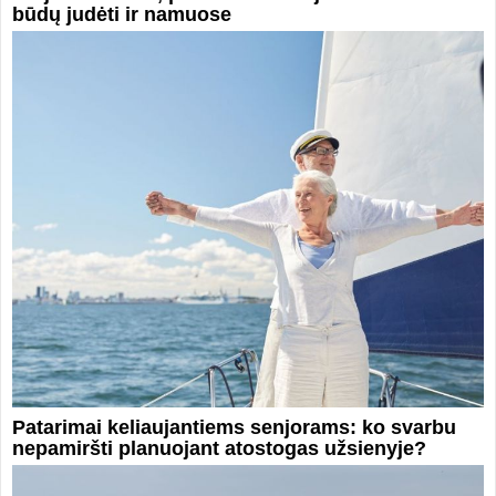
būdų judėti ir namuose
Patarimai keliaujantiems senjorams: ko svarbu
nepamiršti planuojant atostogas užsienyje?