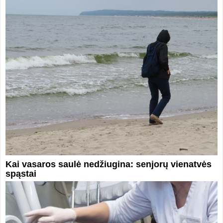
Kai vasaros saulė nedžiugina: senjorų vienatvės
spąstai