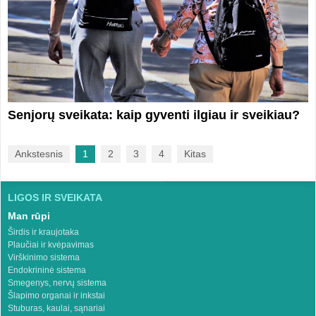
Senjorų sveikata: kaip gyventi ilgiau ir sveikiau?
Ankstesnis
1
2
3
4
Kitas
LIGOS IR SVEIKATA
Man rūpi
Širdis ir kraujotaka
Plaučiai ir kvėpavimas
Virškinimo sistema
Endokrininė sistema
Smegenys, nervų sistema
Šlapimo organai ir inkstai
Stuburas, kaulai, sąnariai