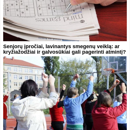
Senjorų įpročiai, lavinantys smegenų veiklą: ar
kryžiažodžiai ir galvosūkiai gali pagerinti atmintį?