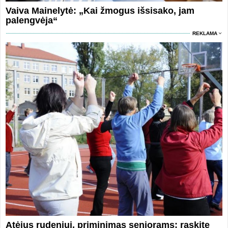
Vaiva Mainelytė: „Kai žmogus išsisako, jam
palengvėja“
REKLAMA
Atėjus rudeniui, priminimas senjorams: raskite