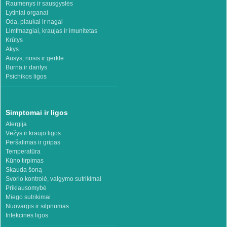
Raumenys ir sausgyslės
Lytiniai organai
Oda, plaukai ir nagai
Limfmazgiai, kraujas ir imunitetas
Krūtys
Akys
Ausys, nosis ir gerklė
Burna ir dantys
Psichikos ligos
Simptomai ir ligos
Alergija
Vėžys ir kraujo ligos
Peršalimas ir gripas
Temperatūra
Kūno tirpimas
Skauda šoną
Svorio kontrolė, valgymo sutrikimai
Priklausomybė
Miego sutrikimai
Nuovargis ir silpnumas
Infekcinės ligos