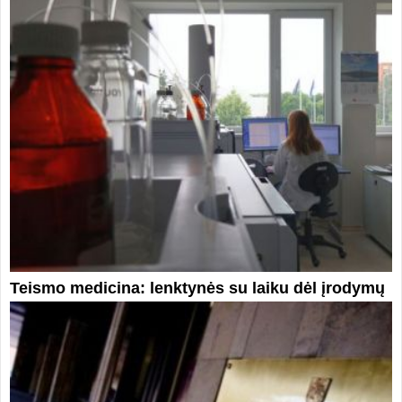
Teismo medicina: lenktynės su laiku dėl įrodymų