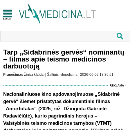
Tarp „Sidabrinės gervės“ nominantų
– filmas apie teismo medicinos
darbuotoją
Pranešimas žiniasklaidai |
Šaltinis: vlmedicina | 2026-06-02 13:36:51
REKLAMA
Nacionaliniuose kino apdovanojimuose „Sidabrinė
gervė“ šiemet pristatytas dokumentinis filmas
„Amorfofalas“ (2025, rež. Džiuginta Gabrielė
Radavičiūtė), kurio pagrindinis herojus –
Valstybinės teismo medicinos tarnybos (VTMT)