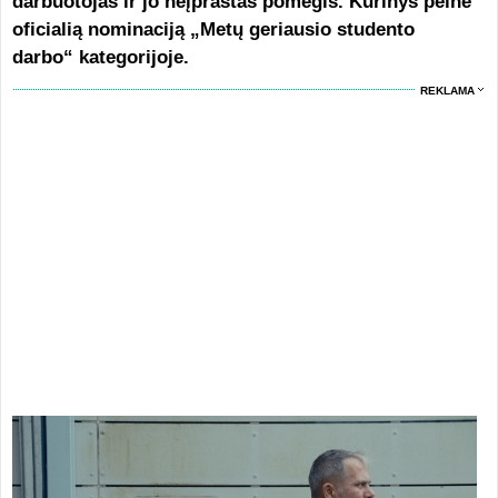
darbuotojas ir jo neįprastas pomėgis. Kūrinys pelnė
oficialią nominaciją „Metų geriausio studento
darbo“ kategorijoje.
REKLAMA