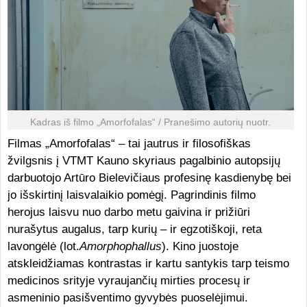
Kadras iš filmo „Amorfofalas“ / Pranešimo autorių nuotr.
Filmas „Amorfofalas“ – tai jautrus ir filosofiškas
žvilgsnis į VTMT Kauno skyriaus pagalbinio autopsijų
darbuotojo Artūro Bielevičiaus profesinę kasdienybę bei
jo išskirtinį laisvalaikio pomėgį. Pagrindinis filmo
herojus laisvu nuo darbo metu gaivina ir prižiūri
nurašytus augalus, tarp kurių – ir egzotiškoji, reta
lavongėlė (lot.
Amorphophallus
). Kino juostoje
atskleidžiamas kontrastas ir kartu santykis tarp teismo
medicinos srityje vyraujančių mirties procesų ir
asmeninio pasišventimo gyvybės puoselėjimui.