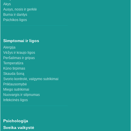
Akys
Ausys, nosis ir gerklė
Burna ir dantys
Psichikos ligos
Simptomai ir ligos
Alergija
Vėžys ir kraujo ligos
Peršalimas ir gripas
Temperatūra
Kūno tirpimas
Skauda šoną
Svorio kontrolė, valgymo sutrikimai
Priklausomybė
Miego sutrikimai
Nuovargis ir silpnumas
Infekcinės ligos
Psichologija
Sveika vaikystė