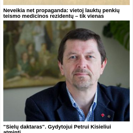
Neveikia net propaganda: vietoj lauktų penkių
teismo medicinos rezidentų – tik vienas
"Sielų daktaras". Gydytojui Petrui Kisieliui
atminti