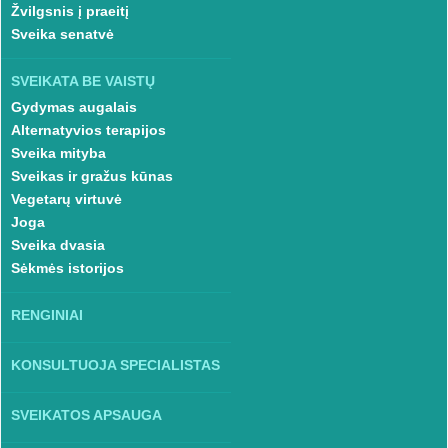
Žvilgsnis į praeitį
Sveika senatvė
SVEIKATA BE VAISTŲ
Gydymas augalais
Alternatyvios terapijos
Sveika mityba
Sveikas ir gražus kūnas
Vegetarų virtuvė
Joga
Sveika dvasia
Sėkmės istorijos
RENGINIAI
KONSULTUOJA SPECIALISTAS
SVEIKATOS APSAUGA