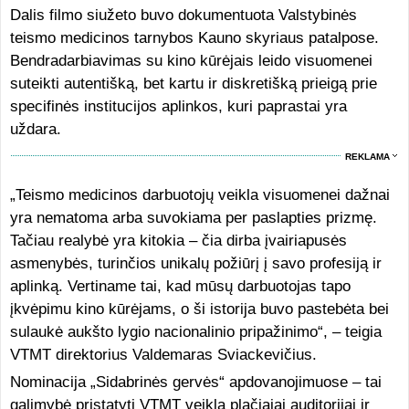
Dalis filmo siužeto buvo dokumentuota Valstybinės
teismo medicinos tarnybos Kauno skyriaus patalpose.
Bendradarbiavimas su kino kūrėjais leido visuomenei
suteikti autentišką, bet kartu ir diskretišką prieigą prie
specifinės institucijos aplinkos, kuri paprastai yra
uždara.
REKLAMA
„Teismo medicinos darbuotojų veikla visuomenei dažnai
yra nematoma arba suvokiama per paslapties prizmę.
Tačiau realybė yra kitokia – čia dirba įvairiapusės
asmenybės, turinčios unikalų požiūrį į savo profesiją ir
aplinką. Vertiname tai, kad mūsų darbuotojas tapo
įkvėpimu kino kūrėjams, o ši istorija buvo pastebėta bei
sulaukė aukšto lygio nacionalinio pripažinimo“, – teigia
VTMT direktorius Valdemaras Sviackevičius.
Nominacija „Sidabrinės gervės“ apdovanojimuose – tai
galimybė pristatyti VTMT veiklą plačiajai auditorijai ir