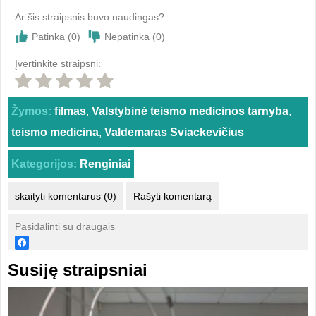
Ar šis straipsnis buvo naudingas?
Patinka (
0
)
Nepatinka (
0
)
Įvertinkite straipsni:
Žymos:
filmas
,
Valstybinė teismo medicinos tarnyba
,
teismo medicina
,
Valdemaras Sviackevičius
Kategorijos:
Renginiai
skaityti komentarus (0)
Rašyti komentarą
Pasidalinti su draugais
Susiję straipsniai