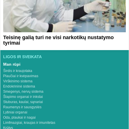
Teisinę galią turi ne visi narkotikų nustatymo
tyrimai
LIGOS IR SVEIKATA
Man rūpi
Širdis ir kraujotaka
Plaučiai ir kvėpavimas
Virškinimo sistema
Endokrininė sistema
Smegenys, nervų sistema
Šlapimo organai ir inkstai
Stuburas, kaulai, sąnariai
Raumenys ir sausgyslės
Lytiniai organai
Oda, plaukai ir nagai
Limfmazgiai, kraujas ir imunitetas
Krūtys