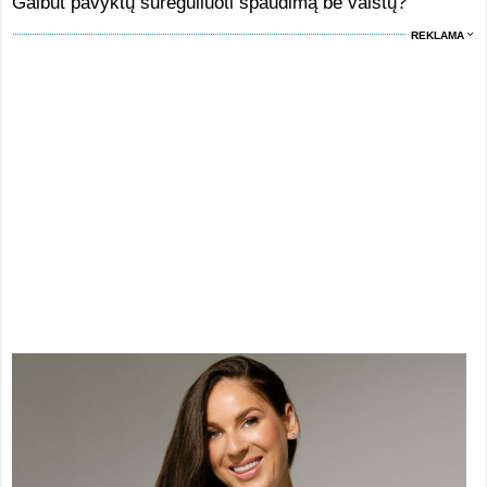
Galbūt pavyktų sureguliuoti spaudimą be vaistų?
REKLAMA