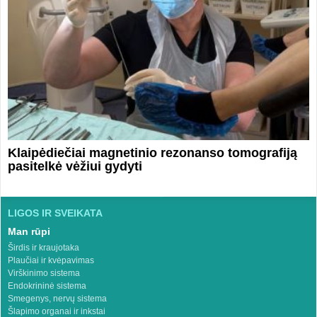
Klaipėdiečiai magnetinio rezonanso tomografiją
pasitelkė vėžiui gydyti
LIGOS IR SVEIKATA
Man rūpi
Širdis ir kraujotaka
Plaučiai ir kvėpavimas
Virškinimo sistema
Endokrininė sistema
Smegenys, nervų sistema
Šlapimo organai ir inkstai