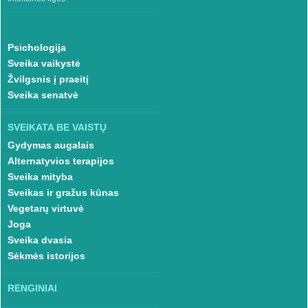
Psichologija
Sveika vaikystė
Žvilgsnis į praeitį
Sveika senatvė
SVEIKATA BE VAISTŲ
Gydymas augalais
Alternatyvios terapijos
Sveika mityba
Sveikas ir gražus kūnas
Vegetarų virtuvė
Joga
Sveika dvasia
Sėkmės istorijos
RENGINIAI