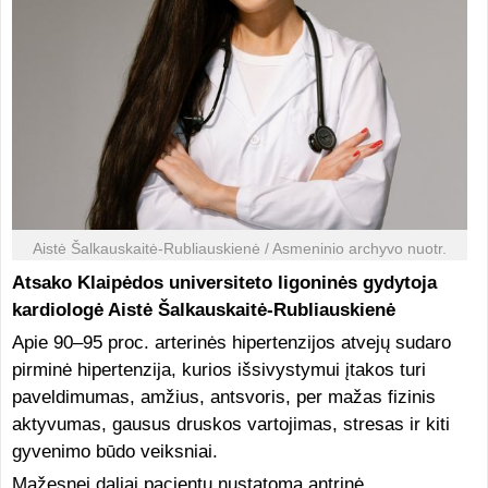
Aistė Šalkauskaitė-Rubliauskienė / Asmeninio archyvo nuotr.
Atsako Klaipėdos universiteto ligoninės gydytoja
kardiologė Aistė Šalkauskaitė-Rubliauskienė
Apie 90–95 proc. arterinės hipertenzijos atvejų sudaro
pirminė hipertenzija, kurios išsivystymui įtakos turi
paveldimumas, amžius, antsvoris, per mažas fizinis
aktyvumas, gausus druskos vartojimas, stresas ir kiti
gyvenimo būdo veiksniai.
Mažesnei daliai pacientų nustatoma antrinė