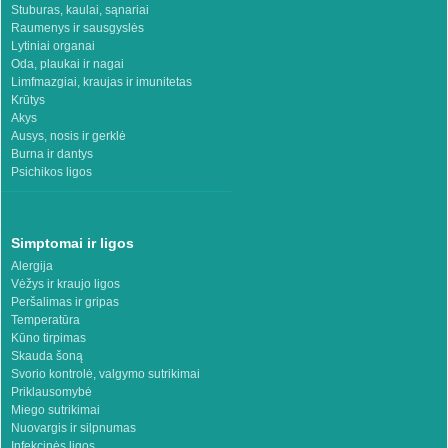
Stuburas, kaulai, sąnariai
Raumenys ir sausgyslės
Lytiniai organai
Oda, plaukai ir nagai
Limfmazgiai, kraujas ir imunitetas
Krūtys
Akys
Ausys, nosis ir gerklė
Burna ir dantys
Psichikos ligos
Simptomai ir ligos
Alergija
Vėžys ir kraujo ligos
Peršalimas ir gripas
Temperatūra
Kūno tirpimas
Skauda šoną
Svorio kontrolė, valgymo sutrikimai
Priklausomybė
Miego sutrikimai
Nuovargis ir silpnumas
Infekcinės ligos