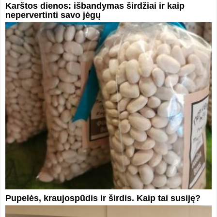
Karštos dienos: išbandymas širdžiai ir kaip
nepervertinti savo jėgų
Pupelės, kraujospūdis ir širdis. Kaip tai susiję?