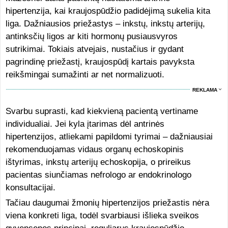
hipertenzija, kai kraujospūdžio padidėjimą sukelia kita
liga. Dažniausios priežastys – inkstų, inkstų arterijų,
antinksčių ligos ar kiti hormonų pusiausvyros
sutrikimai. Tokiais atvejais, nustačius ir gydant
pagrindinę priežastį, kraujospūdį kartais pavyksta
reikšmingai sumažinti ar net normalizuoti.
REKLAMA
Svarbu suprasti, kad kiekvieną pacientą vertiname
individualiai. Jei kyla įtarimas dėl antrinės
hipertenzijos, atliekami papildomi tyrimai – dažniausiai
rekomenduojamas vidaus organų echoskopinis
ištyrimas, inkstų arterijų echoskopija, o prireikus
pacientas siunčiamas nefrologo ar endokrinologo
konsultacijai.
Tačiau daugumai žmonių hipertenzijos priežastis nėra
viena konkreti liga, todėl svarbiausi išlieka sveikos