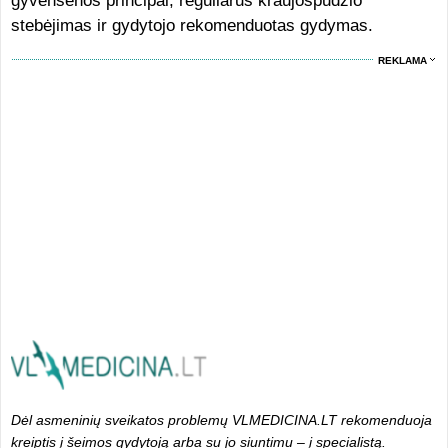
gyvensenos principai, reguliarus kraujospūdžio
stebėjimas ir gydytojo rekomenduotas gydymas.
REKLAMA
Dėl asmeninių sveikatos problemų VLMEDICINA.LT rekomenduoja
kreiptis į šeimos gydytoją arba su jo siuntimu – į specialistą.