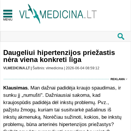
Daugeliui hipertenzijos priežastis
nėra viena konkreti liga
VLMEDICINA.LT |
Šaltinis: vlmedicina | 2026-06-04 08:59:12
REKLAMA
Klausimas.
Man dažnai padidėja kraujo spaudimas, ir
sunku jį „numušti". Dažniausiai sakoma, kad
kraujospūdis padidėja dėl inkstų problemų. Pvz.,
pažįstu žmogų, kuriam tai susitvarkė pašalinus iš
inkstų akmenuką. Norėčiau sužinoti, kokios, be inkstų
problemų, būna arterinės hipertenzijos priežastys?