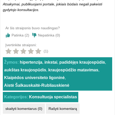
Atsakymai, publikuojami portale, jokiais būdais negali pakeisti
gydytojo konsultacijos.
Ar šis straipsnis buvo naudingas?
Patinka (
2
)
Nepatinka (
0
)
Įvertinkite straipsni:
(1)
Žymos:
hipertenzija
,
inkstai
,
padidėjęs kraujospūdis
,
aukštas kraujospūdis
,
kraujospūdžio matavimas
,
Klaipėdos universiteto ligoninė
,
Aistė Šalkauskaitė-Rubliauskienė
Kategorijos:
Konsultuoja specialistas
skaityti komentarus (0)
Rašyti komentarą