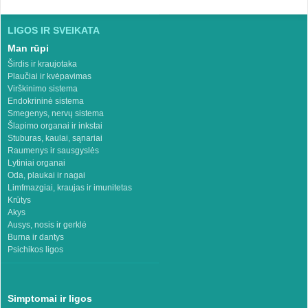
LIGOS IR SVEIKATA
Man rūpi
Širdis ir kraujotaka
Plaučiai ir kvėpavimas
Virškinimo sistema
Endokrininė sistema
Smegenys, nervų sistema
Šlapimo organai ir inkstai
Stuburas, kaulai, sąnariai
Raumenys ir sausgyslės
Lytiniai organai
Oda, plaukai ir nagai
Limfmazgiai, kraujas ir imunitetas
Krūtys
Akys
Ausys, nosis ir gerklė
Burna ir dantys
Psichikos ligos
Simptomai ir ligos