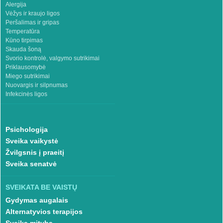
Alergija
Vėžys ir kraujo ligos
Peršalimas ir gripas
Temperatūra
Kūno tirpimas
Skauda šoną
Svorio kontrolė, valgymo sutrikimai
Priklausomybė
Miego sutrikimai
Nuovargis ir silpnumas
Infekcinės ligos
Psichologija
Sveika vaikystė
Žvilgsnis į praeitį
Sveika senatvė
SVEIKATA BE VAISTŲ
Gydymas augalais
Alternatyvios terapijos