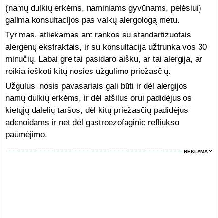
(namų dulkių erkėms, naminiams gyvūnams, pelėsiui)
galima konsultacijos pas vaikų alergologą metu.
Tyrimas, atliekamas ant rankos su standartizuotais
alergenų ekstraktais, ir su konsultacija užtrunka vos 30
minučių. Labai greitai pasidaro aišku, ar tai alergija, ar
reikia ieškoti kitų nosies užgulimo priežasčių.
Užgulusi nosis pavasariais gali būti ir dėl alergijos
namų dulkių erkėms, ir dėl atšilus orui padidėjusios
kietųjų dalelių taršos, dėl kitų priežasčių padidėjus
adenoidams ir net dėl gastroezofaginio refliukso
paūmėjimo.
REKLAMA