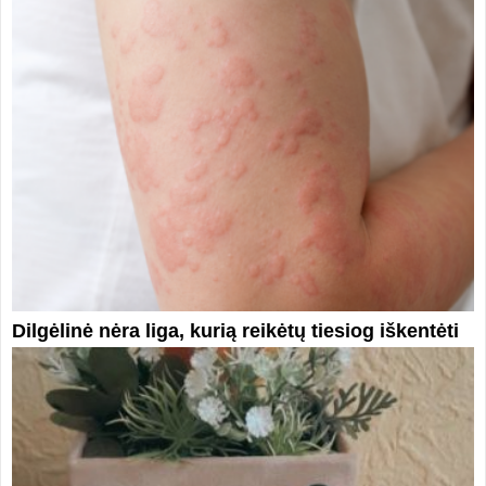
Dilgėlinė nėra liga, kurią reikėtų tiesiog iškentėti