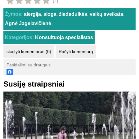
(2)
Žymos:
alergija
,
sloga
,
žiedadulkės
,
vaikų sveikata
,
Agnė Jagelavičienė
Kategorijos:
Konsultuoja specialistas
skaityti komentarus (0)
Rašyti komentarą
Pasidalinti su draugais
Susiję straipsniai