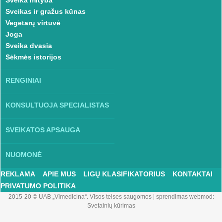
Sveika mityba
Sveikas ir gražus kūnas
Vegetarų virtuvė
Joga
Sveika dvasia
Sėkmės istorijos
RENGINIAI
KONSULTUOJA SPECIALISTAS
SVEIKATOS APSAUGA
NUOMONĖ
REKLAMA
APIE MUS
LIGŲ KLASIFIKATORIUS
KONTAKTAI
PRIVATUMO POLITIKA
2015-20 © UAB „Vlmedicina“. Visos teises saugomos
|
sprendimas webmod:
Svetainių kūrimas