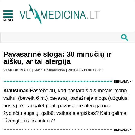
Pavasarinė sloga: 30 minučių ir
aišku, ar tai alergija
VLMEDICINA.LT |
Šaltinis: vlmedicina | 2026-06-03 08:00:35
REKLAMA
Klausimas.
Pastebėjau, kad pastaraisiais metais mano
vaikui (beveik 6 m.) pavasarį padažnėja sloga (užgulusi
nosis). Ar tai galėtų būti pavasarinė alergija nuo
žydinčių augalų, galbūt vaikas alergiškas? Kaip galima
išvengti tokios būklės?
REKLAMA