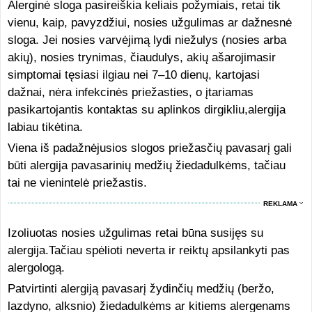
Alerginė sloga pasireiškia keliais požymiais, retai tik
vienu, kaip, pavyzdžiui, nosies užgulimas ar dažnesnė
sloga. Jei nosies varvėjimą lydi niežulys (nosies arba
akių), nosies trynimas, čiaudulys, akių ašarojimasir
simptomai tęsiasi ilgiau nei 7–10 dienų, kartojasi
dažnai, nėra infekcinės priežasties, o įtariamas
pasikartojantis kontaktas su aplinkos dirgikliu,alergija
labiau tikėtina.
Viena iš padažnėjusios slogos priežasčių pavasarį gali
būti alergija pavasarinių medžių žiedadulkėms, tačiau
tai ne vienintelė priežastis.
REKLAMA
Izoliuotas nosies užgulimas retai būna susijęs su
alergija.Tačiau spėlioti neverta ir reiktų apsilankyti pas
alergologą.
Patvirtinti alergiją pavasarį žydinčių medžių (beržo,
lazdyno, alksnio) žiedadulkėms ar kitiems alergenams