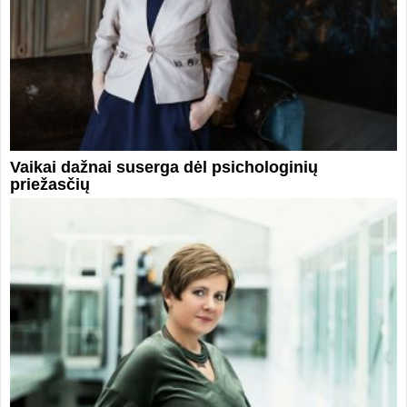
Vaikai dažnai suserga dėl psichologinių
priežasčių