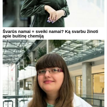
Švarūs namai = sveiki namai? Ką svarbu žinoti
apie buitinę chemiją