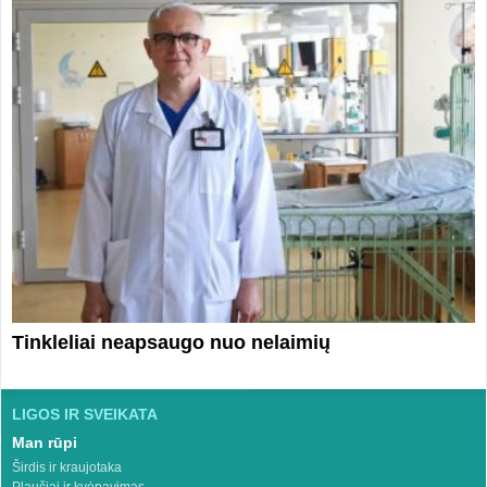
Tinkleliai neapsaugo nuo nelaimių
LIGOS IR SVEIKATA
Man rūpi
Širdis ir kraujotaka
Plaučiai ir kvėpavimas