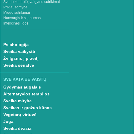
Svorio kontrolė, valgymo sutrikimai
Priklausomybė
Miego sutrikimai
Nuovargis ir silpnumas
Infekcinės ligos
Psichologija
Sveika vaikystė
Žvilgsnis į praeitį
Sveika senatvė
SVEIKATA BE VAISTŲ
Gydymas augalais
Alternatyvios terapijos
Sveika mityba
Sveikas ir gražus kūnas
Vegetarų virtuvė
Joga
Sveika dvasia