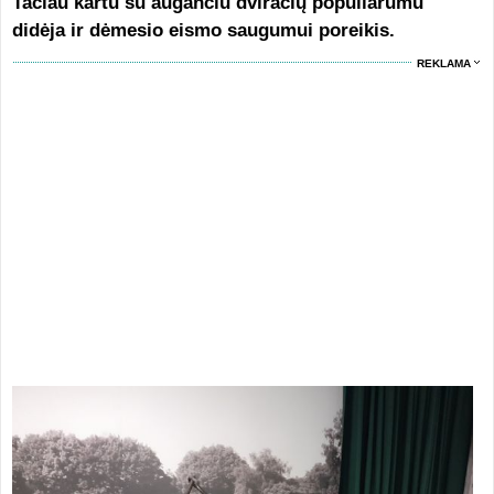
Tačiau kartu su augančiu dviračių populiarumu
didėja ir dėmesio eismo saugumui poreikis.
REKLAMA