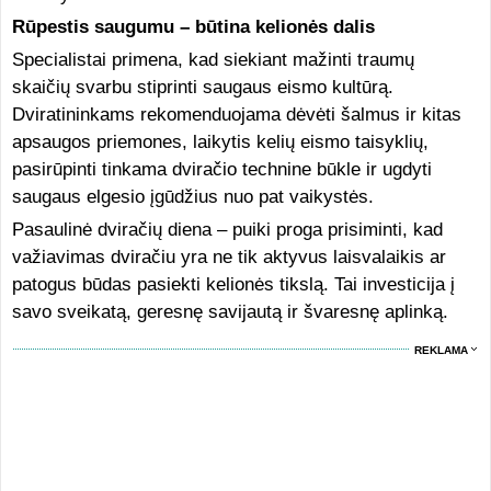
Rūpestis saugumu – būtina kelionės dalis
Specialistai primena, kad siekiant mažinti traumų
skaičių svarbu stiprinti saugaus eismo kultūrą.
Dviratininkams rekomenduojama dėvėti šalmus ir kitas
apsaugos priemones, laikytis kelių eismo taisyklių,
pasirūpinti tinkama dviračio technine būkle ir ugdyti
saugaus elgesio įgūdžius nuo pat vaikystės.
Pasaulinė dviračių diena – puiki proga prisiminti, kad
važiavimas dviračiu yra ne tik aktyvus laisvalaikis ar
patogus būdas pasiekti kelionės tikslą. Tai investicija į
savo sveikatą, geresnę savijautą ir švaresnę aplinką.
REKLAMA