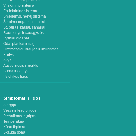
Virškinimo sistema
Endokrininė sistema
Smegenys, nervų sistema
Šlapimo organai ir inkstai
Stuburas, kaulai, sąnariai
Raumenys ir sausgyslės
Lytiniai organai
Oda, plaukai ir nagai
Limfmazgiai, kraujas ir imunitetas
Krūtys
Akys
Ausys, nosis ir gerklė
Burna ir dantys
Psichikos ligos
Simptomai ir ligos
Alergija
Vėžys ir kraujo ligos
Peršalimas ir gripas
Temperatūra
Kūno tirpimas
Skauda šoną