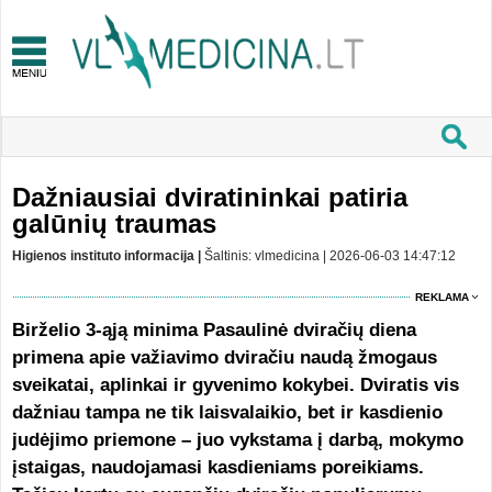
Dažniausiai dviratininkai patiria
galūnių traumas
Higienos instituto informacija |
Šaltinis: vlmedicina | 2026-06-03 14:47:12
REKLAMA
Birželio 3-ąją minima Pasaulinė dviračių diena
primena apie važiavimo dviračiu naudą žmogaus
sveikatai, aplinkai ir gyvenimo kokybei. Dviratis vis
dažniau tampa ne tik laisvalaikio, bet ir kasdienio
judėjimo priemone – juo vykstama į darbą, mokymo
įstaigas, naudojamasi kasdieniams poreikiams.