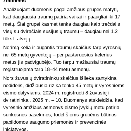
žmonėms
Analizuojant duomenis pagal amžiaus grupes matyti,
kad daugiausia traumų patiria vaikai ir paaugliai iki 17
metų. Šiai grupei kasmet tenka daugiau kaip trečdalis
visų su dviračiais susijusių traumų – daugiau nei 1,2
tūkst. atvejų.
Nerimą kelia ir augantis traumų skaičius tarp vyresnių
nei 65 metų gyventojų – per pastaruosius kelerius
metus jis padvigubėjo. Tuo tarpu mažiausiai traumų
registruojama tarp 18–44 metų asmenų.
Nors žuvusių dviratininkų skaičius išlieka santykinai
nedidelis, didžiausia rizika tenka 45 metų ir vyresniems
eismo dalyviams. 2024 m. registruoti 8 žuvusieji
dviratininkai, 2025 m. – 10. Duomenys atskleidžia, kad
vyresnio amžiaus asmenys eismo įvykių metu patiria
sunkesnes pasekmes, todėl šioms grupėms būtinos
papildomos saugumo priemonės ir prevencinės
iniciatyvos.