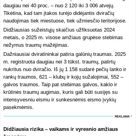
daugiau nei 40 proc. – nuo 2 120 iki 3 006 atvejų.
Tikėtina, kad tam įtakos turėjo didėjantis dviračių
naudojimas tiek miestuose, tiek užmiesčio teritorijose.
Didžiausias sužeistųjų skaičius užfiksuotas 2024
metais, o 2025 m. visose amžiaus grupėse stebimas
nežymus traumų mažėjimas.
Dažniausiai dviratininkai patiria galūnių traumas. 2025
m. registruota daugiau nei 3 tūkst. traumų, patirtų
nukritus nuo dviračio. Iš jų 1 158 sudarė pečių lanko ir
rankų traumos, 621 – klubų ir kojų sužalojimai, 552 –
galvos traumos. Taip pat stebimas galvos, kaklo ir
krūtinės traumų augimas, kuris gali būti susijęs su
intensyvesniu eismu ir sunkesnėmis eismo įvykių
pasekmėmis.
REKLAMA
Didžiausia rizika – vaikams ir vyresnio amžiaus