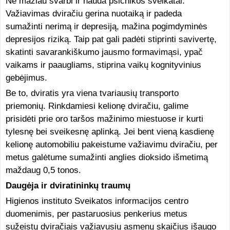
Ne mažiau svarbi ir nauda psichikos sveikatai.
Važiavimas dviračiu gerina nuotaiką ir padeda
sumažinti nerimą ir depresiją, mažina pogimdyminės
depresijos riziką. Taip pat gali padėti stiprinti savivertę,
skatinti savarankiškumo jausmo formavimąsi, ypač
vaikams ir paaugliams, stiprina vaikų kognityvinius
gebėjimus.
Be to, dviratis yra viena tvariausių transporto
priemonių. Rinkdamiesi kelionę dviračiu, galime
prisidėti prie oro taršos mažinimo miestuose ir kurti
tylesnę bei sveikesnę aplinką. Jei bent vieną kasdienę
kelionę automobiliu pakeistume važiavimu dviračiu, per
metus galėtume sumažinti anglies dioksido išmetimą
maždaug 0,5 tonos.
Daugėja ir dviratininkų traumų
Higienos instituto Sveikatos informacijos centro
duomenimis, per pastaruosius penkerius metus
sužeistų dviračiais važiavusių asmenų skaičius išaugo