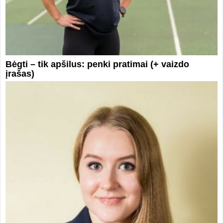
Bėgti – tik apšilus: penki pratimai (+ vaizdo
įrašas)