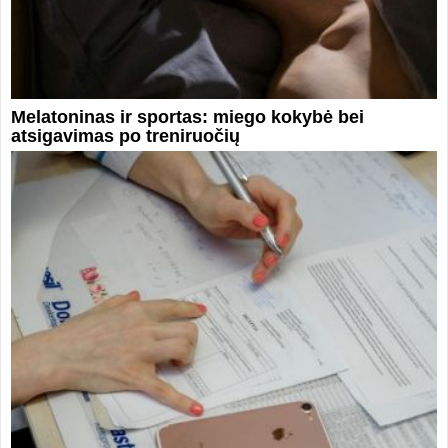
Melatoninas ir sportas: miego kokybė bei
atsigavimas po treniruočių