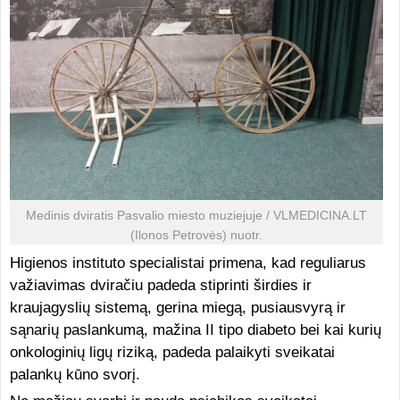
Medinis dviratis Pasvalio miesto muziejuje / VLMEDICINA.LT
(Ilonos Petrovės) nuotr.
Higienos instituto specialistai primena, kad reguliarus
važiavimas dviračiu padeda stiprinti širdies ir
kraujagyslių sistemą, gerina miegą, pusiausvyrą ir
sąnarių paslankumą, mažina II tipo diabeto bei kai kurių
onkologinių ligų riziką, padeda palaikyti sveikatai
palankų kūno svorį.