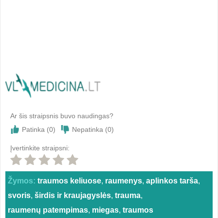
Ar šis straipsnis buvo naudingas?
Patinka (
0
)
Nepatinka (
0
)
Įvertinkite straipsni:
Žymos:
traumos keliuose
,
raumenys
,
aplinkos tarša
,
svoris
,
širdis ir kraujagyslės
,
trauma
,
raumenų patempimas
,
miegas
,
traumos