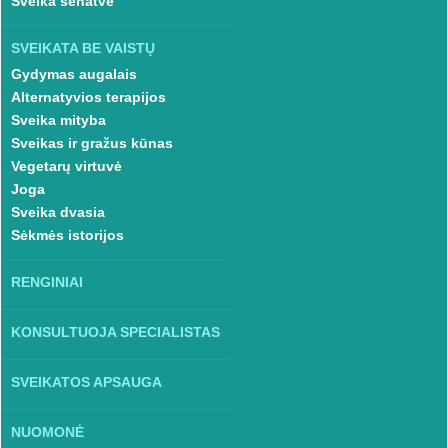
Sveika senatvė
SVEIKATA BE VAISTŲ
Gydymas augalais
Alternatyvios terapijos
Sveika mityba
Sveikas ir gražus kūnas
Vegetarų virtuvė
Joga
Sveika dvasia
Sėkmės istorijos
RENGINIAI
KONSULTUOJA SPECIALISTAS
SVEIKATOS APSAUGA
NUOMONĖ