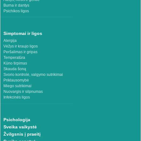
Burna ir dantys
Psichikos ligos
Simptomai ir ligos
Alergija
Vėžys ir kraujo ligos
Peršalimas ir gripas
Temperatūra
Kūno tirpimas
Skauda šoną
Svorio kontrolė, valgymo sutrikimai
Priklausomybė
Miego sutrikimai
Nuovargis ir silpnumas
Infekcinės ligos
Psichologija
Sveika vaikystė
Žvilgsnis į praeitį