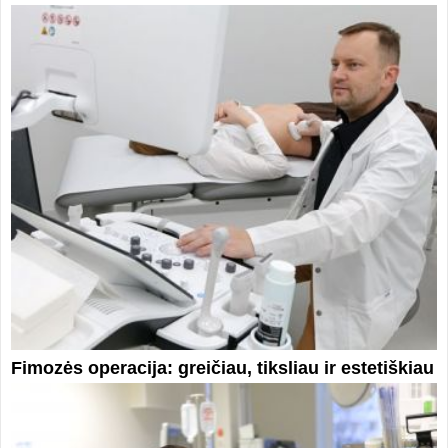
Fimozės operacija: greičiau, tiksliau ir estetiškiau