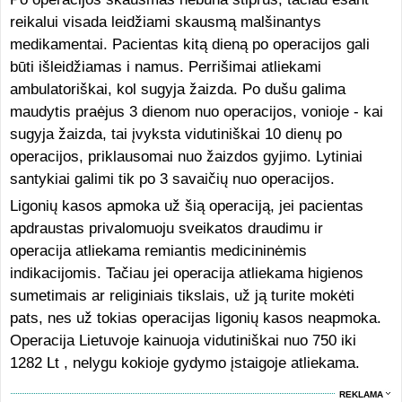
reikalui visada leidžiami skausmą malšinantys
medikamentai. Pacientas kitą dieną po operacijos gali
būti išleidžiamas i namus. Perrišimai atliekami
ambulatoriškai, kol sugyja žaizda. Po dušu galima
maudytis praėjus 3 dienom nuo operacijos, vonioje - kai
sugyja žaizda, tai įvyksta vidutiniškai 10 dienų po
operacijos, priklausomai nuo žaizdos gyjimo. Lytiniai
santykiai galimi tik po 3 savaičių nuo operacijos.
Ligonių kasos apmoka už šią operaciją, jei pacientas
apdraustas privalomuoju sveikatos draudimu ir
operacija atliekama remiantis medicininėmis
indikacijomis. Tačiau jei operacija atliekama higienos
sumetimais ar religiniais tikslais, už ją turite mokėti
pats, nes už tokias operacijas ligonių kasos neapmoka.
Operacija Lietuvoje kainuoja vidutiniškai nuo 750 iki
1282 Lt , nelygu kokioje gydymo įstaigoje atliekama.
REKLAMA