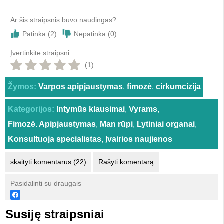
Ar šis straipsnis buvo naudingas?
Patinka (
2
)
Nepatinka (
0
)
Įvertinkite straipsni:
(1)
Žymos:
Varpos apipjaustymas
,
fimozė
,
cirkumcizija
Kategorijos:
Intymūs klausimai
,
Vyrams
,
Fimozė. Apipjaustymas
,
Man rūpi
,
Lytiniai organai
,
Konsultuoja specialistas
,
Įvairios naujienos
skaityti komentarus (22)
Rašyti komentarą
Pasidalinti su draugais
Susiję straipsniai