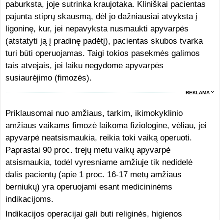
paburksta, joje sutrinka kraujotaka. Kliniškai pacientas
pajunta stiprų skausmą, dėl jo dažniausiai atvyksta į
ligoninę, kur, jei nepavyksta nusmaukti apyvarpės
(atstatyti ją į pradinę padėtį), pacientas skubos tvarka
turi būti operuojamas. Taigi tokios pasekmės galimos
tais atvejais, jei laiku negydome apyvarpės
susiaurėjimo (fimozės).
REKLAMA
Priklausomai nuo amžiaus, tarkim, ikimokyklinio
amžiaus vaikams fimozė laikoma fiziologine, vėliau, jei
apyvarpė neatsismaukia, reikia toki vaiką operuoti.
Paprastai 90 proc. trejų metu vaikų apyvarpė
atsismaukia, todėl vyresniame amžiuje tik nedidelė
dalis pacientų (apie 1 proc. 16-17 metų amžiaus
berniukų) yra operuojami esant medicininėms
indikacijoms.
Indikacijos operacijai gali buti religinės, higienos