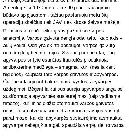
Afrikoje, Australijoje bei JAV. Literatūros duomenimis,
Amerikoje iki 1970 metų apie 90 proc. naujagimių
būdavo apipjaustomi, tačiau pastaruoju metu šių
operacijų skaičius tiek JAV, tiek kitose šalyse mažėja.
Pirmiausia turbūt reikėtų susipažinti su varpos
anatomija. Varpos galvutę dengia oda, taip, kaip akis -
akių vokai. Oda yra skirta apsaugoti varpos galvutę
nuo dirgiklių bei infekcijos. Svarbu paminėti tai, jog
apyvarpės srityje esančios liaukutės produkuoja
antibakterinę medžiagą – smegmą, kuri (nesilaikant
higienos) kaupiasi tarp varpos galvutės ir apyvarpės.
Čia, besidauginant bakterijoms, vystosi apyvarpės
uždegimai. Bėgant laikui susiaurėja apyvarpės anga bei
susiformuoja apyvarpės susiaurėjimas (taip vadinama
fimozė), kuri ir neleidžia atsmaukti varpos galvutės
odos. Tokiu atveju visuomet atsiranda pavojus susirgti
parafimoze, kai dėl apyvarpės susiaurėjimo atsmaukta
apyvarpė nebegrįžta atgal, spaudžia varpą, dėl to varpa