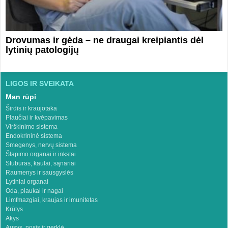
Drovumas ir gėda – ne draugai kreipiantis dėl
lytinių patologijų
LIGOS IR SVEIKATA
Man rūpi
Širdis ir kraujotaka
Plaučiai ir kvėpavimas
Virškinimo sistema
Endokrininė sistema
Smegenys, nervų sistema
Šlapimo organai ir inkstai
Stuburas, kaulai, sąnariai
Raumenys ir sausgyslės
Lytiniai organai
Oda, plaukai ir nagai
Limfmazgiai, kraujas ir imunitetas
Krūtys
Akys
Ausys, nosis ir gerklė