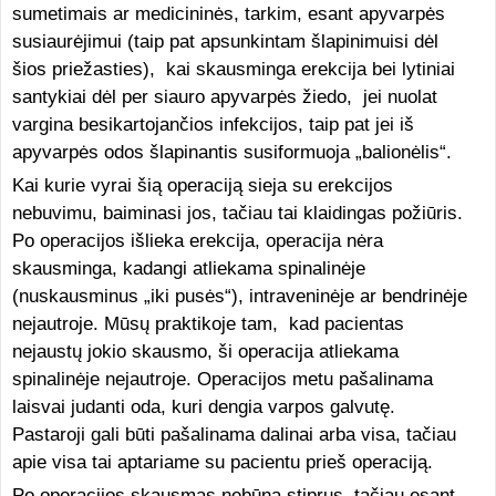
sumetimais ar medicininės, tarkim, esant apyvarpės
susiaurėjimui (taip pat apsunkintam šlapinimuisi dėl
šios priežasties), kai skausminga erekcija bei lytiniai
santykiai dėl per siauro apyvarpės žiedo, jei nuolat
vargina besikartojančios infekcijos, taip pat jei iš
apyvarpės odos šlapinantis susiformuoja „balionėlis“.
Kai kurie vyrai šią operaciją sieja su erekcijos
nebuvimu, baiminasi jos, tačiau tai klaidingas požiūris.
Po operacijos išlieka erekcija, operacija nėra
skausminga, kadangi atliekama spinalinėje
(nuskausminus „iki pusės“), intraveninėje ar bendrinėje
nejautroje. Mūsų praktikoje tam, kad pacientas
nejaustų jokio skausmo, ši operacija atliekama
spinalinėje nejautroje. Operacijos metu pašalinama
laisvai judanti oda, kuri dengia varpos galvutę.
Pastaroji gali būti pašalinama dalinai arba visa, tačiau
apie visa tai aptariame su pacientu prieš operaciją.
Po operacijos skausmas nebūna stiprus, tačiau esant