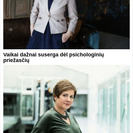
Vaikai dažnai suserga dėl psichologinių
priežasčių