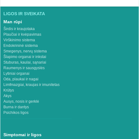
LIGOS IR SVEIKATA
Man rūpi
Širdis ir kraujotaka
Plaučiai ir kvėpavimas
Virškinimo sistema
Endokrininė sistema
Smegenys, nervų sistema
Šlapimo organai ir inkstai
Stuburas, kaulai, sąnariai
Raumenys ir sausgyslės
Lytiniai organai
Oda, plaukai ir nagai
Limfmazgiai, kraujas ir imunitetas
Krūtys
Akys
Ausys, nosis ir gerklė
Burna ir dantys
Psichikos ligos
Simptomai ir ligos