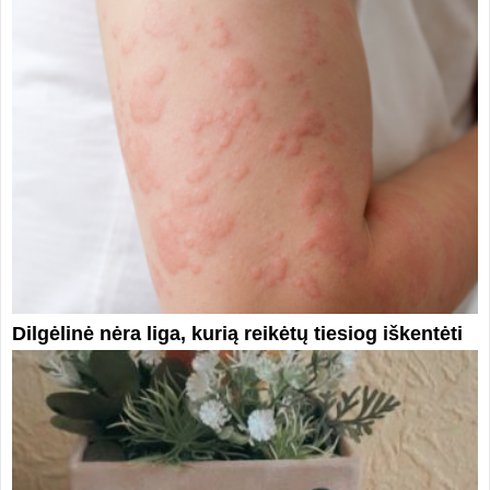
Dilgėlinė nėra liga, kurią reikėtų tiesiog iškentėti