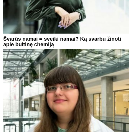
Švarūs namai = sveiki namai? Ką svarbu žinoti
apie buitinę chemiją