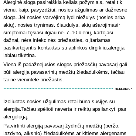
Alerginė sloga pasireiškia keliais požymiais, retai tik
vienu, kaip, pavyzdžiui, nosies užgulimas ar dažnesnė
sloga. Jei nosies varvėjimą lydi niežulys (nosies arba
akių), nosies trynimas, čiaudulys, akių ašarojimasir
simptomai tęsiasi ilgiau nei 7–10 dienų, kartojasi
dažnai, nėra infekcinės priežasties, o įtariamas
pasikartojantis kontaktas su aplinkos dirgikliu,alergija
labiau tikėtina.
Viena iš padažnėjusios slogos priežasčių pavasarį gali
būti alergija pavasarinių medžių žiedadulkėms, tačiau
tai ne vienintelė priežastis.
REKLAMA
Izoliuotas nosies užgulimas retai būna susijęs su
alergija.Tačiau spėlioti neverta ir reiktų apsilankyti pas
alergologą.
Patvirtinti alergiją pavasarį žydinčių medžių (beržo,
lazdyno, alksnio) žiedadulkėms ar kitiems alergenams