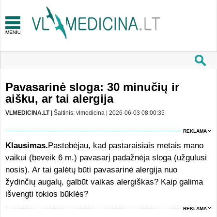
Pavasarinė sloga: 30 minučių ir
aišku, ar tai alergija
VLMEDICINA.LT |
Šaltinis: vlmedicina | 2026-06-03 08:00:35
REKLAMA
Klausimas.
Pastebėjau, kad pastaraisiais metais mano
vaikui (beveik 6 m.) pavasarį padažnėja sloga (užgulusi
nosis). Ar tai galėtų būti pavasarinė alergija nuo
žydinčių augalų, galbūt vaikas alergiškas? Kaip galima
išvengti tokios būklės?
REKLAMA