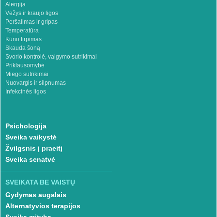
Alergija
Vėžys ir kraujo ligos
Peršalimas ir gripas
Temperatūra
Kūno tirpimas
Skauda šoną
Svorio kontrolė, valgymo sutrikimai
Priklausomybė
Miego sutrikimai
Nuovargis ir silpnumas
Infekcinės ligos
Psichologija
Sveika vaikystė
Žvilgsnis į praeitį
Sveika senatvė
SVEIKATA BE VAISTŲ
Gydymas augalais
Alternatyvios terapijos