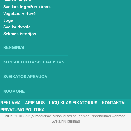
Sveika mityba
Sveikas ir gražus kūnas
Vegetarų virtuvė
Joga
Sveika dvasia
Sėkmės istorijos
RENGINIAI
KONSULTUOJA SPECIALISTAS
SVEIKATOS APSAUGA
NUOMONĖ
REKLAMA
APIE MUS
LIGŲ KLASIFIKATORIUS
KONTAKTAI
PRIVATUMO POLITIKA
2015-20 © UAB „Vlmedicina“. Visos teises saugomos
|
sprendimas webmod:
Svetainių kūrimas