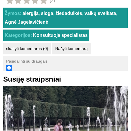
(2)
Žymos:
alergija
,
sloga
,
žiedadulkės
,
vaikų sveikata
,
Agnė Jagelavičienė
Kategorijos:
Konsultuoja specialistas
skaityti komentarus (0)
Rašyti komentarą
Pasidalinti su draugais
Susiję straipsniai