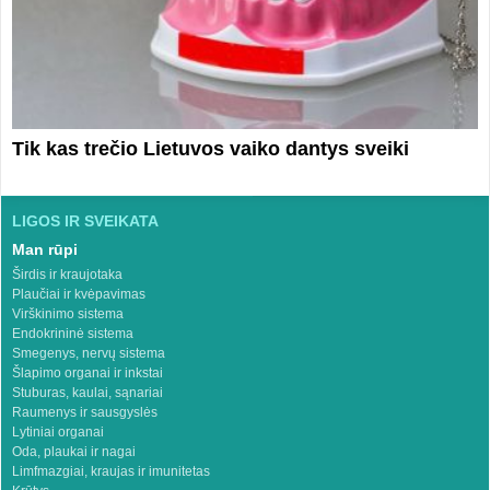
Tik kas trečio Lietuvos vaiko dantys sveiki
LIGOS IR SVEIKATA
Man rūpi
Širdis ir kraujotaka
Plaučiai ir kvėpavimas
Virškinimo sistema
Endokrininė sistema
Smegenys, nervų sistema
Šlapimo organai ir inkstai
Stuburas, kaulai, sąnariai
Raumenys ir sausgyslės
Lytiniai organai
Oda, plaukai ir nagai
Limfmazgiai, kraujas ir imunitetas