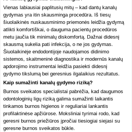
Vienas labiausiai paplitusių mitų – kad dantų kanalų
gydymas yra itin skausminga procedūra. Iš tiesų
šiuolaikinės nuskausminimo priemonės leidžia gydymą
atlikti komfortiškai, o dauguma pacientų procedūros
metu jaučia tik minimalų diskomfortą. Dažnai didesnį
skausmą sukelia pati infekcija, o ne jos gydymas.
Šiuolaikinėje endodontijoje naudojamos didinimo
sistemos, skaitmeninė diagnostika ir modernūs kanalų
apdorojimo instrumentai leidžia pasiekti didesnį
gydymo tikslumą bei geresnius ilgalaikius rezultatus.
Kaip sumažinti kanalų gydymo riziką?
Burnos sveikatos specialistai pabrėžia, kad daugumos
odontologinių ligų riziką galima sumažinti laikantis
tinkamos burnos higienos ir reguliariai lankantis
profilaktinėse apžiūrose. Moksliniai tyrimai rodo, kad
geresni burnos priežiūros įpročiai tiesiogiai siejasi su
geresne burnos sveikatos būkle.