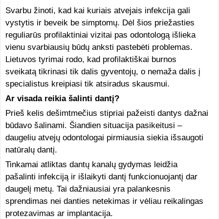
Svarbu žinoti, kad kai kuriais atvejais infekcija gali
vystytis ir beveik be simptomų. Dėl šios priežasties
reguliarūs profilaktiniai vizitai pas odontologą išlieka
vienu svarbiausių būdų anksti pastebėti problemas.
Lietuvos tyrimai rodo, kad profilaktiškai burnos
sveikatą tikrinasi tik dalis gyventojų, o nemaža dalis į
specialistus kreipiasi tik atsiradus skausmui.
Ar visada reikia šalinti dantį?
Prieš kelis dešimtmečius stipriai pažeisti dantys dažnai
būdavo šalinami. Šiandien situacija pasikeitusi –
daugeliu atvejų odontologai pirmiausia siekia išsaugoti
natūralų dantį.
Tinkamai atliktas dantų kanalų gydymas leidžia
pašalinti infekciją ir išlaikyti dantį funkcionuojantį dar
daugelį metų. Tai dažniausiai yra palankesnis
sprendimas nei danties netekimas ir vėliau reikalingas
protezavimas ar implantacija.