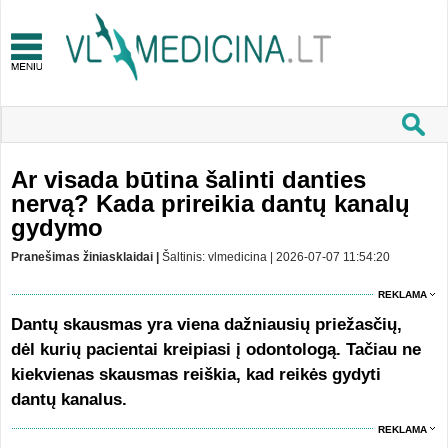
Ar visada būtina šalinti danties
nervą? Kada prireikia dantų kanalų
gydymo
Pranešimas žiniasklaidai |
Šaltinis: vlmedicina | 2026-07-07 11:54:20
REKLAMA
Dantų skausmas yra viena dažniausių priežasčių,
dėl kurių pacientai kreipiasi į odontologą. Tačiau ne
kiekvienas skausmas reiškia, kad reikės gydyti
dantų kanalus.
REKLAMA