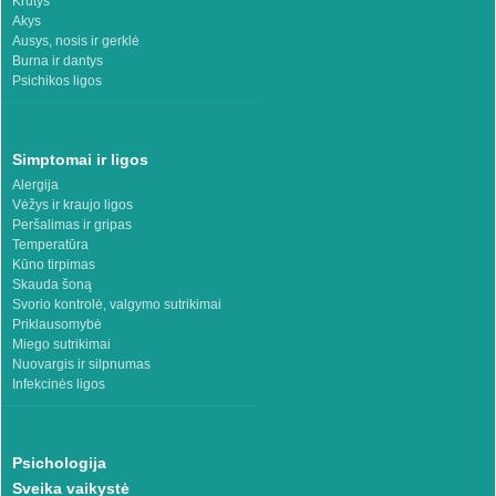
Krūtys
Akys
Ausys, nosis ir gerklė
Burna ir dantys
Psichikos ligos
Simptomai ir ligos
Alergija
Vėžys ir kraujo ligos
Peršalimas ir gripas
Temperatūra
Kūno tirpimas
Skauda šoną
Svorio kontrolė, valgymo sutrikimai
Priklausomybė
Miego sutrikimai
Nuovargis ir silpnumas
Infekcinės ligos
Psichologija
Sveika vaikystė