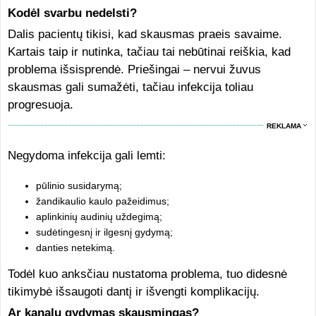
Kodėl svarbu nedelsti?
Dalis pacientų tikisi, kad skausmas praeis savaime.
Kartais taip ir nutinka, tačiau tai nebūtinai reiškia, kad
problema išsisprendė. Priešingai – nervui žuvus
skausmas gali sumažėti, tačiau infekcija toliau
progresuoja.
REKLAMA
Negydoma infekcija gali lemti:
pūlinio susidarymą;
žandikaulio kaulo pažeidimus;
aplinkinių audinių uždegimą;
sudėtingesnį ir ilgesnį gydymą;
danties netekimą.
Todėl kuo anksčiau nustatoma problema, tuo didesnė
tikimybė išsaugoti dantį ir išvengti komplikacijų.
Ar kanalų gydymas skausmingas?