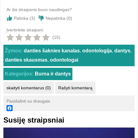
Ar šis straipsnis buvo naudingas?
Patinka (
3
)
Nepatinka (
0
)
Įvertinkite straipsni:
(15)
Žymos:
danties šaknies kanalas
,
odontologija
,
dantys
,
danties skausmas
,
odontologai
Kategorijos:
Burna ir dantys
skaityti komentarus (0)
Rašyti komentarą
Pasidalinti su draugais
Susiję straipsniai