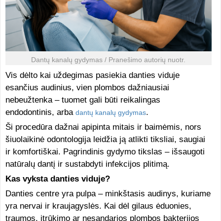
Dantų kanalų gydymas / Pranešimo autorių nuotr.
Vis dėlto kai uždegimas pasiekia danties viduje
esančius audinius, vien plombos dažniausiai
nebeužtenka – tuomet gali būti reikalingas
endodontinis, arba
.
dantų kanalų gydymas
Ši procedūra dažnai apipinta mitais ir baimėmis, nors
šiuolaikinė odontologija leidžia ją atlikti tiksliai, saugiai
ir komfortiškai. Pagrindinis gydymo tikslas – išsaugoti
natūralų dantį ir sustabdyti infekcijos plitimą.
Kas vyksta danties viduje?
Danties centre yra pulpa – minkštasis audinys, kuriame
yra nervai ir kraujagyslės. Kai dėl gilaus ėduonies,
traumos, įtrūkimo ar nesandarios plombos bakterijos