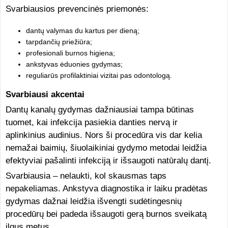
Svarbiausios prevencinės priemonės:
dantų valymas du kartus per dieną;
tarpdančių priežiūra;
profesionali burnos higiena;
ankstyvas ėduonies gydymas;
reguliarūs profilaktiniai vizitai pas odontologą.
Svarbiausi akcentai
Dantų kanalų gydymas dažniausiai tampa būtinas
tuomet, kai infekcija pasiekia danties nervą ir
aplinkinius audinius. Nors ši procedūra vis dar kelia
nemažai baimių, šiuolaikiniai gydymo metodai leidžia
efektyviai pašalinti infekciją ir išsaugoti natūralų dantį.
Svarbiausia – nelaukti, kol skausmas taps
nepakeliamas. Ankstyva diagnostika ir laiku pradėtas
gydymas dažnai leidžia išvengti sudėtingesnių
procedūrų bei padeda išsaugoti gerą burnos sveikatą
ilgus metus.