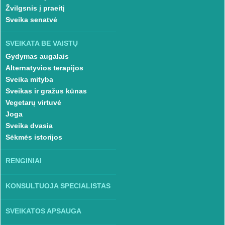
Žvilgsnis į praeitį
Sveika senatvė
SVEIKATA BE VAISTŲ
Gydymas augalais
Alternatyvios terapijos
Sveika mityba
Sveikas ir gražus kūnas
Vegetarų virtuvė
Joga
Sveika dvasia
Sėkmės istorijos
RENGINIAI
KONSULTUOJA SPECIALISTAS
SVEIKATOS APSAUGA