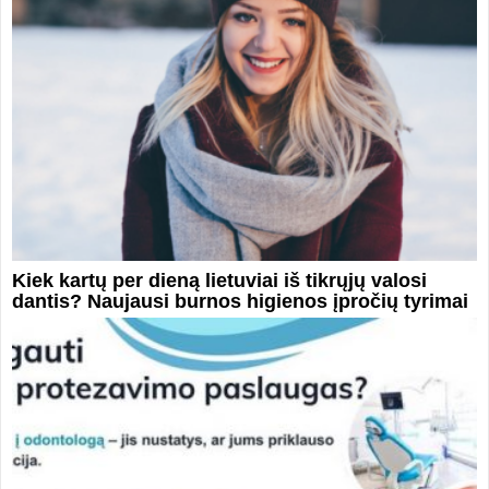
Kiek kartų per dieną lietuviai iš tikrųjų valosi
dantis? Naujausi burnos higienos įpročių tyrimai