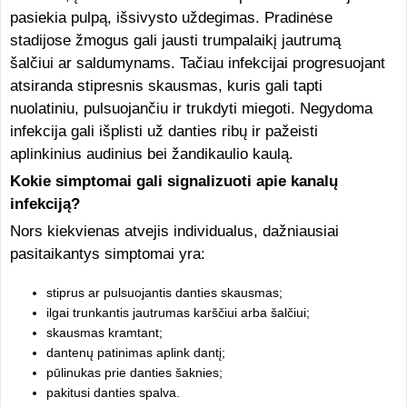
pasiekia pulpą, išsivysto uždegimas. Pradinėse
stadijose žmogus gali jausti trumpalaikį jautrumą
šalčiui ar saldumynams. Tačiau infekcijai progresuojant
atsiranda stipresnis skausmas, kuris gali tapti
nuolatiniu, pulsuojančiu ir trukdyti miegoti. Negydoma
infekcija gali išplisti už danties ribų ir pažeisti
aplinkinius audinius bei žandikaulio kaulą.
Kokie simptomai gali signalizuoti apie kanalų
infekciją?
Nors kiekvienas atvejis individualus, dažniausiai
pasitaikantys simptomai yra:
stiprus ar pulsuojantis danties skausmas;
ilgai trunkantis jautrumas karščiui arba šalčiui;
skausmas kramtant;
dantenų patinimas aplink dantį;
pūlinukas prie danties šaknies;
pakitusi danties spalva.