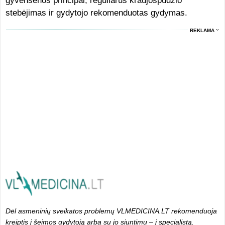
gyvensenos principai, reguliarus kraujospūdžio
stebėjimas ir gydytojo rekomenduotas gydymas.
REKLAMA
Dėl asmeninių sveikatos problemų VLMEDICINA.LT rekomenduoja
kreiptis į šeimos gydytoją arba su jo siuntimu – į specialistą.