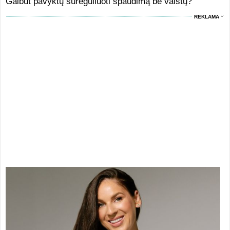
Galbūt pavyktų sureguliuoti spaudimą be vaistų?
REKLAMA