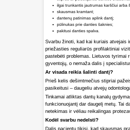
ilgai trunkantis jautrumas karščiui arba š
skausmas kramtant;
dantenų patinimas aplink dantį;
pūlinukas prie danties šaknies;
pakitusi danties spalva.
Svarbu žinoti, kad kai kuriais atvejais 
priežasties reguliarūs profilaktiniai vi
pastebėti problemas. Lietuvos tyrimai ro
gyventojų, o nemaža dalis į specialistu
Ar visada reikia šalinti dantį?
Prieš kelis dešimtmečius stipriai pažei
pasikeitusi – daugeliu atvejų odontologa
Tinkamai atliktas dantų kanalų gydymas le
funkcionuojantį dar daugelį metų. Tai 
netekimas ir vėliau reikalingas proteza
Kodėl svarbu nedelsti?
Dalis pacientų tikisi, kad skausmas prae