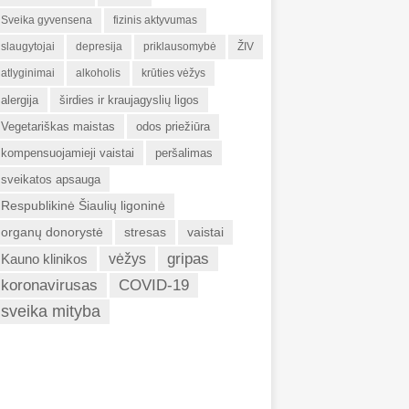
Sveika gyvensena
fizinis aktyvumas
slaugytojai
depresija
priklausomybė
ŽIV
atlyginimai
alkoholis
krūties vėžys
alergija
širdies ir kraujagyslių ligos
Vegetariškas maistas
odos priežiūra
kompensuojamieji vaistai
peršalimas
sveikatos apsauga
Respublikinė Šiaulių ligoninė
organų donorystė
stresas
vaistai
gripas
Kauno klinikos
vėžys
koronavirusas
COVID-19
sveika mityba