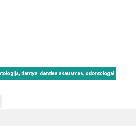
tologija
,
dantys
,
danties skausmas
,
odontologai