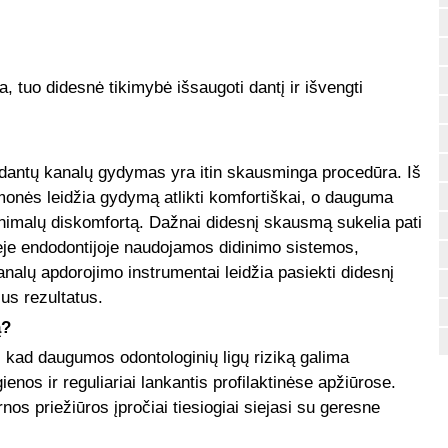
 tuo didesnė tikimybė išsaugoti dantį ir išvengti
d dantų kanalų gydymas yra itin skausminga procedūra. Iš
monės leidžia gydymą atlikti komfortiškai, o dauguma
nimalų diskomfortą. Dažnai didesnį skausmą sukelia pati
nėje endodontijoje naudojamos didinimo sistemos,
nalų apdorojimo instrumentai leidžia pasiekti didesnį
us rezultatus.
ą?
, kad daugumos odontologinių ligų riziką galima
enos ir reguliariai lankantis profilaktinėse apžiūrose.
nos priežiūros įpročiai tiesiogiai siejasi su geresne