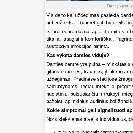
Dantų kanalų 
Vis dėlto kai uždegimas pasiekia danti
nebeužtenka – tuomet gali būti reikali
Ši procedūra dažnai apipinta mitais ir b
tiksliai, saugiai ir komfortiškai. Pagrin
sustabdyti infekcijos plitimą.
Kas vyksta danties viduje?
Danties centre yra pulpa – minkštasis a
gilaus ėduonies, traumos, įtrūkimo ar 
uždegimas. Pradinėse stadijose žmogus 
saldumynams. Tačiau infekcijai progres
nuolatiniu, pulsuojančiu ir trukdyti mieg
pažeisti aplinkinius audinius bei žandik
Kokie simptomai gali signalizuoti ap
Nors kiekvienas atvejis individualus, d
stiprus ar pulsuojantis danties skausma