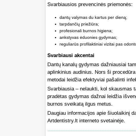
Svarbiausios prevencinės priemonės:
dantų valymas du kartus per dieną;
tarpdančių priežiūra;
profesionali burnos higiena;
ankstyvas ėduonies gydymas;
reguliarūs profilaktiniai vizitai pas odont
Svarbiausi akcentai
Dantų kanalų gydymas dažniausiai tampa
aplinkinius audinius. Nors ši procedūra
metodai leidžia efektyviai pašalinti infek
Svarbiausia – nelaukti, kol skausmas t
pradėtas gydymas dažnai leidžia išven
burnos sveikatą ilgus metus.
Daugiau informacijos apie šiuolaikinį d
Artdentistry.lt interneto svetainėje.