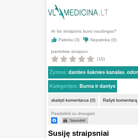
Ar šis straipsnis buvo naudingas?
Patinka (
3
)
Nepatinka (
0
)
Įvertinkite straipsni:
(15)
Žymos:
danties šaknies kanalas
,
odon
Kategorijos:
Burna ir dantys
skaityti komentarus (0)
Rašyti komentarą
Pasidalinti su draugais
Susiję straipsniai