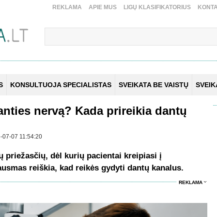
REKLAMA
APIE MUS
LIGŲ KLASIFIKATORIUS
KONTA
S
KONSULTUOJA SPECIALISTAS
SVEIKATA BE VAISTŲ
SVEI
danties nervą? Kada prireikia dantų
26-07-07 11:54:20
priežasčių, dėl kurių pacientai kreipiasi į
ausmas reiškia, kad reikės gydyti dantų kanalus.
REKLAMA