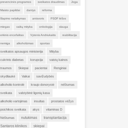
prevencinės programos
sveikatos draudimas
Joga
Maisto papildai
dantys
reforma
šlapimo nelaikymas
antsvoris
PSDF lėšos
miegas
vaikų mityba
onkologija
slauga
erkinis encefalitas
Vytenis Andriukaitis
reabilitacija
nemiga
alkoholizmas
sportas
sveikatos apsaugos ministerija
Mityba
cukrinis diabetas
korupcija
vaistų kainos
traumos
Skiepai
pacientai
Renginiai
skydliaukė
Vaikai
savižudybės
alkoholio kontrolė
kraujo donorystė
nėštumas
sveikata
valstybinė ligonių kasa
alkoholio vartojimas
insultas
prostatos vėžys
psichikos sveikata
akys
vitaminas D
nutukimas
transplantacija
Nėštumas
Santaros klinikos
skiepai