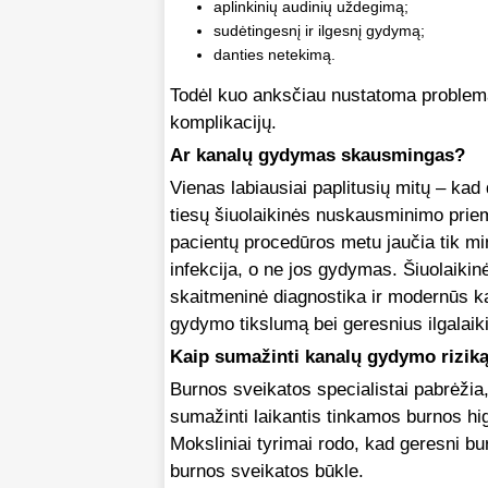
aplinkinių audinių uždegimą;
sudėtingesnį ir ilgesnį gydymą;
danties netekimą.
Todėl kuo anksčiau nustatoma problema,
komplikacijų.
Ar kanalų gydymas skausmingas?
Vienas labiausiai paplitusių mitų – ka
tiesų šiuolaikinės nuskausminimo prie
pacientų procedūros metu jaučia tik mi
infekcija, o ne jos gydymas. Šiuolaiki
skaitmeninė diagnostika ir modernūs ka
gydymo tikslumą bei geresnius ilgalaiki
Kaip sumažinti kanalų gydymo rizik
Burnos sveikatos specialistai pabrėžia
sumažinti laikantis tinkamos burnos higi
Moksliniai tyrimai rodo, kad geresni bur
burnos sveikatos būkle.