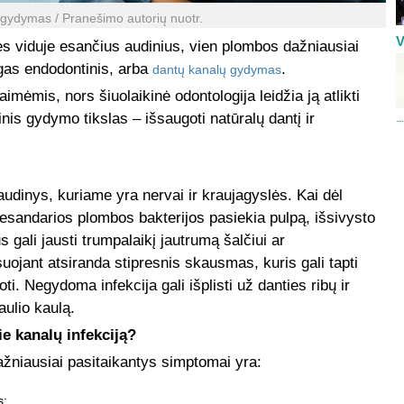
gydymas / Pranešimo autorių nuotr.
V
es viduje esančius audinius, vien plombos dažniausiai
ngas endodontinis, arba
.
dantų kanalų gydymas
aimėmis, nors šiuolaikinė odontologija leidžia ją atlikti
dinis gydymo tikslas – išsaugoti natūralų dantį ir
udinys, kuriame yra nervai ir kraujagyslės. Kai dėl
nesandarios plombos bakterijos pasiekia pulpą, išsivysto
gali jausti trumpalaikį jautrumą šalčiui ar
uojant atsiranda stipresnis skausmas, kuris gali tapti
oti. Negydoma infekcija gali išplisti už danties ribų ir
aulio kaulą.
ie kanalų infekciją?
ažniausiai pasitaikantys simptomai yra:
s;