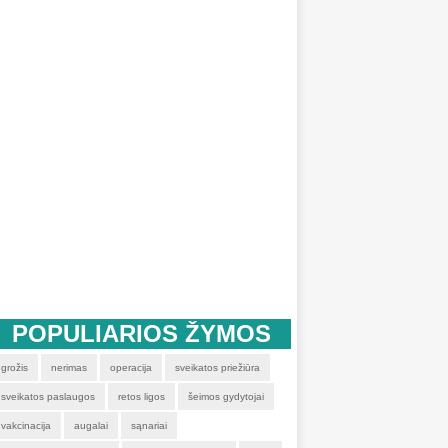
POPULIARIOS ŽYMOS
grožis
nerimas
operacija
sveikatos priežiūra
sveikatos paslaugos
retos ligos
šeimos gydytojai
vakcinacija
augalai
sąnariai