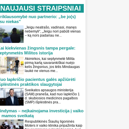
NAUJAUSI STRAIPSNIAI
riklausomybė nuo partnerio: „be jo(s)
su niekas“
„Jeigu neatrašo, vadinasi, manęs
nebemyli“, „Jeigu nori pabūti vienas
– ką nors padariau ne...
ai kiekvienas žingsnis tampa pergale:
eptynmetės Militos istorija
Akimirkos, kai septynmetė Milita
pirmą kartą savarankiškai nuėjo
kelis žingsnius, jos tėtis Mindaugas
laukė ne vienus me...
uo lapkričio pacientus galės apžiūrėti
šplėstinės praktikos slaugytojai
Sveikatos apsaugos ministerija
(SAM) praneša, kad nuo lapkričio 1
d. skubiosios medicinos pagalbos
(SMP) išplėstinės pra...
indymas – neįkainojama investicija į vaiko
r mamos sveikatą
Respublikinės Šiaulių ligoninės
Moters ir vaiko klinika pripažinta kaip