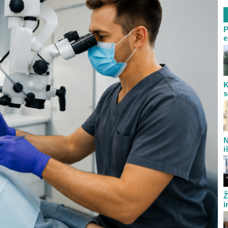
P
e
K
s
N
i
Ž
i