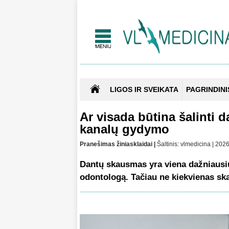
LIGOS IR SVEIKATA
PAGRINDINI
Ar visada būtina šalinti 
kanalų gydymo
Pranešimas žiniasklaidai |
Šaltinis: vlmedicina | 20
Dantų skausmas yra viena dažniausių 
odontologą. Tačiau ne kiekvienas sk