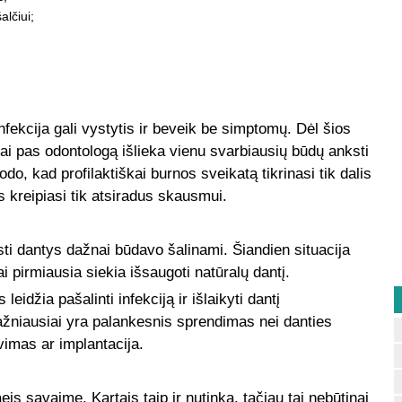
alčiui;
infekcija gali vystytis ir beveik be simptomų. Dėl šios
zitai pas odontologą išlieka vienu svarbiausių būdų anksti
do, kad profilaktiškai burnos sveikatą tikrinasi tik dalis
s kreipiasi tik atsiradus skausmui.
sti dantys dažnai būdavo šalinami. Šiandien situacija
i pirmiausia siekia išsaugoti natūralų dantį.
idžia pašalinti infekciją ir išlaikyti dantį
dažniausiai yra palankesnis sprendimas nei danties
vimas ar implantacija.
is savaime. Kartais taip ir nutinka, tačiau tai nebūtinai