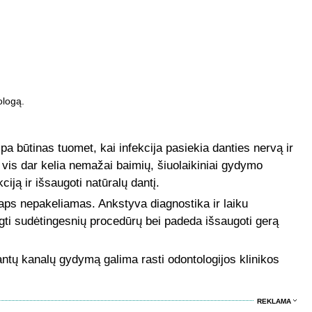
ologą.
 būtinas tuomet, kai infekcija pasiekia danties nervą ir
 vis dar kelia nemažai baimių, šiuolaikiniai gydymo
ciją ir išsaugoti natūralų dantį.
aps nepakeliamas. Ankstyva diagnostika ir laiku
gti sudėtingesnių procedūrų bei padeda išsaugoti gerą
antų kanalų gydymą galima rasti odontologijos klinikos
REKLAMA