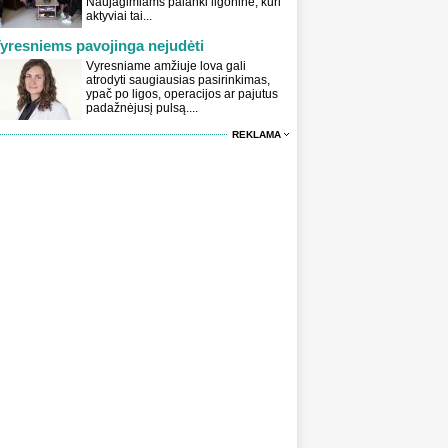
Naujagimiams palanki ligoninė, kuri
aktyviai tai...
yresniems pavojinga nejudėti
Vyresniame amžiuje lova gali
atrodyti saugiausias pasirinkimas,
ypač po ligos, operacijos ar pajutus
padažnėjusį pulsą....
REKLAMA